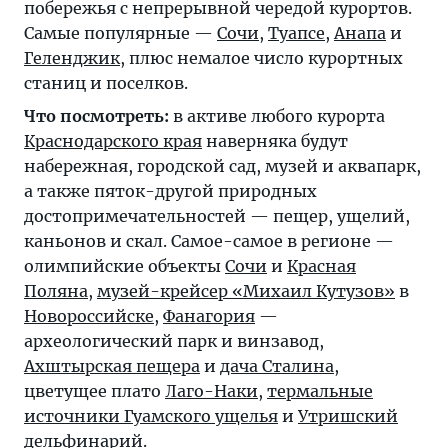
побережья с непрерывной чередой курортов.
Самые популярные —
Сочи
,
Туапсе
,
Анапа
и
Геленджик
, плюс немалое число курортных
станиц и поселков.
Что посмотреть:
в активе любого курорта
Краснодарского края
наверняка будут
набережная, городской сад, музей и аквапарк,
а также пяток-другой природных
достопримечательностей — пещер, ущелий,
каньонов и скал. Самое-самое в регионе —
олимпийские объекты
Сочи
и
Красная
Поляна
,
музей-крейсер «Михаил Кутузов»
в
Новороссийске
,
Фанагория
—
археологический парк и винзавод,
Ахштырская пещера
и
дача Сталина
,
цветущее плато
Лаго-Наки
,
термальные
источники Гуамского ущелья
и
Утришский
дельфинарий
.