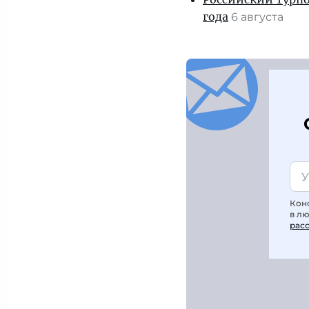
года
6 августа
Кон
в л
рас