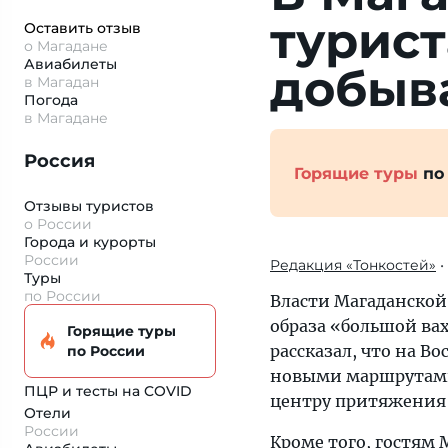
турис
Оставить отзыв
о Магадане
Авиабилеты
добыва
в Магадан
Погода
в Магадане
Россия
Горящие туры
по
Отзывы туристов
о России
Города и курорты
России
Редакция «Тонкостей»
•
Туры
по России
Власти Магаданской
образа «большой ва
Горящие туры
рассказал, что на 
по России
новыми маршрутами
ПЦР и тесты на COVID
центру притяжения 
Отели
России
Кроме того, гостям 