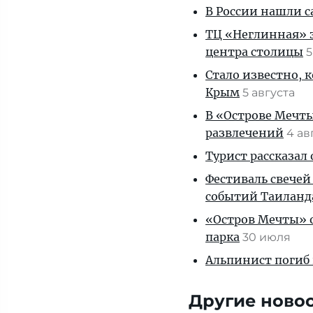
В России нашли с
ТЦ «Неглинная» з
центра столицы
5
Стало известно, 
Крым
5 августа
В «Острове Мечты
развлечений
4 ав
Турист рассказал
Фестиваль свечей
событий Таиланд
«Остров Мечты» о
парка
30 июля
Альпинист погиб 
Другие ново