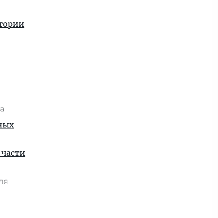
стории
та
рных
 части
юля