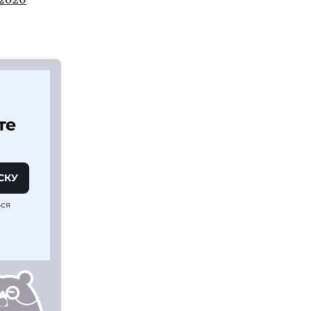
те
СКУ
ься