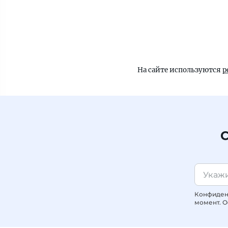
На сайте используются
р
С
Конфиденц
момент. О