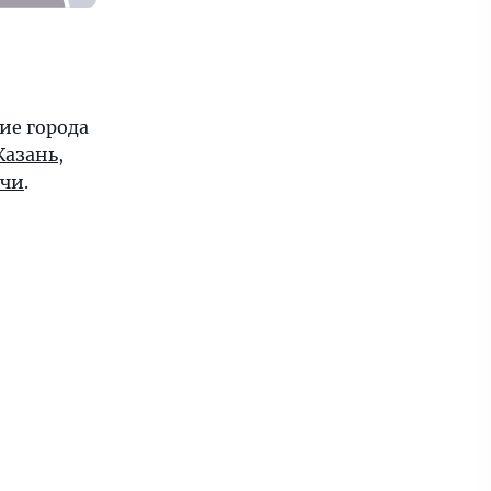
ие города
Казань
,
очи
.