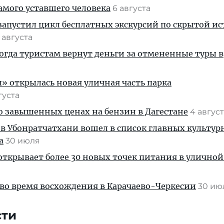
амого уставшего человека
6 августа
апустил цикл бесплатных экскурсий по скрытой и
 августа
когда туристам вернут деньги за отмененные туры в
» открылась новая уличная часть парка
густа
 о завышенных ценах на бензин в Дагестане
4 авгус
 в Убонратчатхани вошел в список главных культу
а
30 июля
ткрывает более 30 новых точек питания в уличной
во время восхождения в Карачаево-Черкесии
30 и
сти