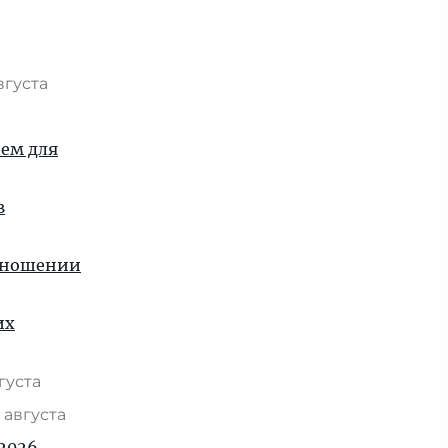
вгуста
ием для
в
отношении
их
вгуста
 августа
2026