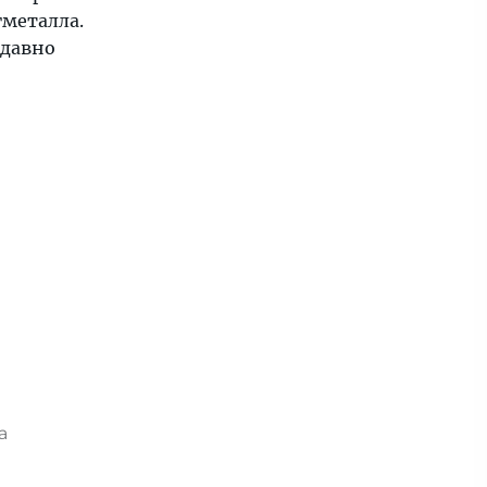
гметалла.
 давно
та