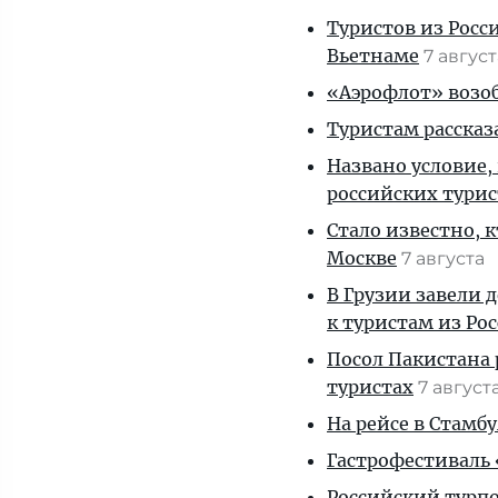
Туристов из Росс
Вьетнаме
7 авгус
«Аэрофлот» возоб
Туристам рассказ
Названо условие,
российских тури
Стало известно, 
Москве
7 августа
В Грузии завели 
к туристам из Ро
Посол Пакистана 
туристах
7 август
На рейсе в Стамб
Гастрофестиваль «
Российский турпо