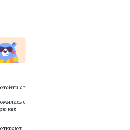
 отойти от
комились с
рю как
м откроют