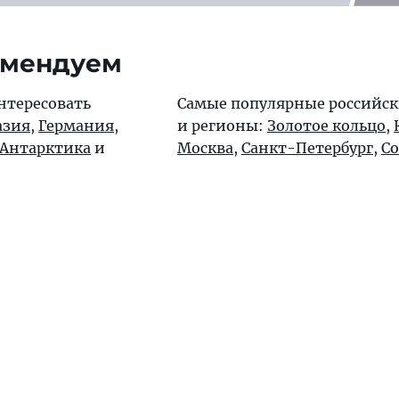
омендуем
нтересовать
Самые популярные российск
азия
,
Германия
,
и регионы:
Золотое кольцо
,
Антарктика
и
Москва
,
Санкт-Петербург
,
С