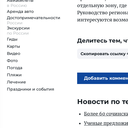
Авиабилеты
отдельную зону, где
в Россию
Аренда авто
Руководство регион
Достопримеча­тельности
интересуются возм
России
Экскурсии
по России
Гиды
Делитесь тем, ч
Карты
Видео
Скопировать ссылку
Фото
Погода
Пляжи
Добавить комме
Лечение
Праздники и события
Новости по т
Более 60 сочинск
Ученые предложил