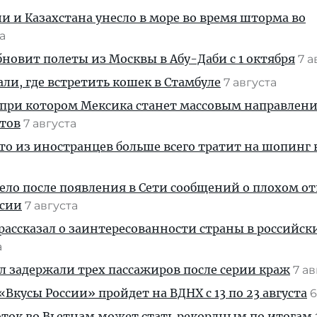
ии и Казахстана унесло в море во время шторма во
та
новит полеты из Москвы в Абу-Даби с 1 октября
7 а
али, где встретить кошек в Стамбуле
7 августа
 при котором Мексика станет массовым направлен
стов
7 августа
кто из иностранцев больше всего тратит на шопинг 
дело после появления в Сети сообщений о плохом 
ссии
7 августа
рассказал о заинтересованности страны в российск
а
ул задержали трех пассажиров после серии краж
7 а
Вкусы России» пройдет на ВДНХ с 13 по 23 августа
6
ток во Вьетнам может стать рекордным по итогам 