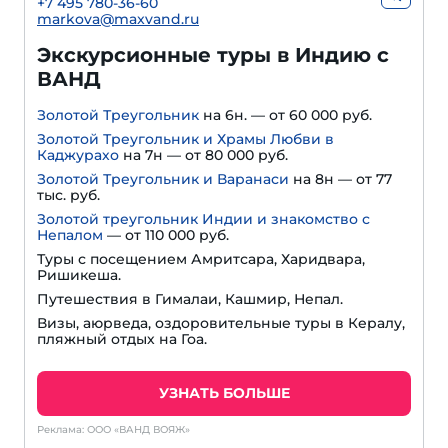
+7 495 780-36-60
markova@maxvand.ru
Экскурсионные туры в Индию с
ВАНД
Золотой Треугольник
на 6н. — от 60 000 руб.
Золотой Треугольник и Храмы Любви в
Каджурахо
на 7н — от 80 000 руб.
Золотой Треугольник и Варанаси
на 8н — от 77
тыс. руб.
Золотой треугольник Индии и знакомство с
Непалом
— от 110 000 руб.
Туры с посещением Амритсара, Харидвара,
Ришикеша.
Путешествия в Гималаи, Кашмир, Непал.
Визы, аюрведа, оздоровительные туры в Кералу,
пляжный отдых на Гоа.
УЗНАТЬ БОЛЬШЕ
Реклама: ООО «ВАНД ВОЯЖ»