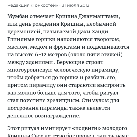
Редакция «Тонкостей»
• 31 июля 2012
Мумбаи отмечает Кришна Джанмаштами,
или день рождения Кришны, необычной
церемонией, называемой Дахи Ханди.
Глиняные горшки наполняются творогом,
маслом, медом и фруктами и подвешиваются
на высоте 6-12 метров (около пяти этажей)
между зданиями . Верующие строят
многоуровневую человеческую пирамиду,
чтобы добраться до горшка и разбить его,
притом пирамиду они стараются выстроить
как можно больше для того, чтобы ритуал
стал поистине зрелищным. Стимулом для
построения пирамиды также является
денежное вознаграждение.
Этот ритуал имитирует «подвиги» молодого
Кришны Свое детство бог провел, заигрывая с