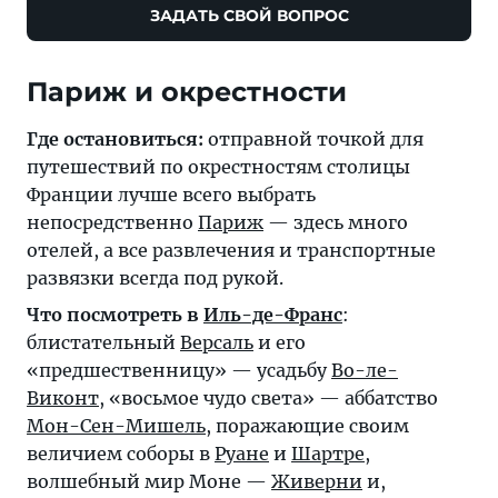
ЗАДАТЬ СВОЙ ВОПРОС
Париж и окрестности
Где остановиться:
отправной точкой для
путешествий по окрестностям столицы
Франции лучше всего выбрать
непосредственно
Париж
— здесь много
отелей, а все развлечения и транспортные
развязки всегда под рукой.
Что посмотреть в
Иль-де-Франс
:
блистательный
Версаль
и его
«предшественницу» — усадьбу
Во-ле-
Виконт
, «восьмое чудо света» — аббатство
Мон-Сен-Мишель
, поражающие своим
величием соборы в
Руане
и
Шартре
,
волшебный мир Моне —
Живерни
и,