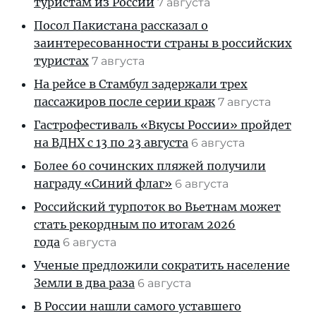
туристам из России
7 августа
Посол Пакистана рассказал о
заинтересованности страны в российских
туристах
7 августа
На рейсе в Стамбул задержали трех
пассажиров после серии краж
7 августа
Гастрофестиваль «Вкусы России» пройдет
на ВДНХ с 13 по 23 августа
6 августа
Более 60 сочинских пляжей получили
награду «Синий флаг»
6 августа
Российский турпоток во Вьетнам может
стать рекордным по итогам 2026
года
6 августа
Ученые предложили сократить население
Земли в два раза
6 августа
В России нашли самого уставшего