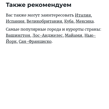
Также рекомендуем
Вас также могут заинтересовать
Италия
,
Испания
,
Великобритания
,
Куба
,
Мексика
.
Самые популярные города и курорты страны:
Вашингтон
,
Лос-Анджелес
,
Майами
,
Нью-
Йорк
,
Сан-Франциско
.