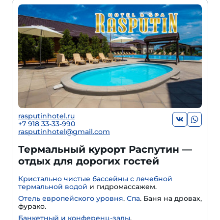
rasputinhotel.ru
+7 918 33-33-990
rasputinhotel@gmail.com
Термальный курорт Распутин —
отдых для дорогих гостей
Кристально чистые бассейны с лечебной
термальной водой
и гидромассажем.
Отель европейского уровня
.
Спа
. Баня на дровах,
фурако.
Банкетный и конференц-залы
.