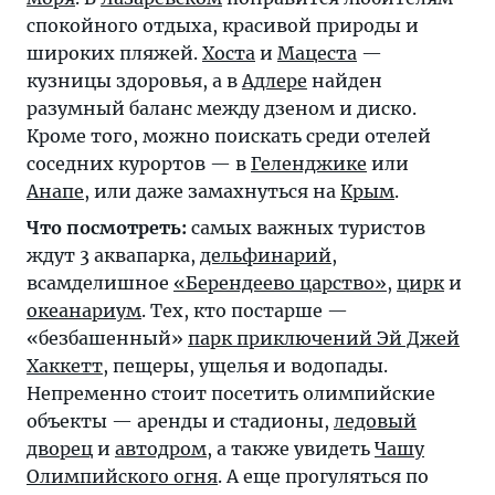
спокойного отдыха, красивой природы и
широких пляжей.
Хоста
и
Мацеста
—
кузницы здоровья, а в
Адлере
найден
разумный баланс между дзеном и диско.
Кроме того, можно поискать среди отелей
соседних курортов — в
Геленджике
или
Анапе
, или даже замахнуться на
Крым
.
Что посмотреть:
самых важных туристов
ждут 3 аквапарка,
дельфинарий
,
всамделишное
«Берендеево царство»
,
цирк
и
океанариум
. Тех, кто постарше —
«безбашенный»
парк приключений Эй Джей
Хаккетт
, пещеры, ущелья и водопады.
Непременно стоит посетить олимпийские
объекты — аренды и стадионы,
ледовый
дворец
и
автодром
, а также увидеть
Чашу
Олимпийского огня
. А еще прогуляться по