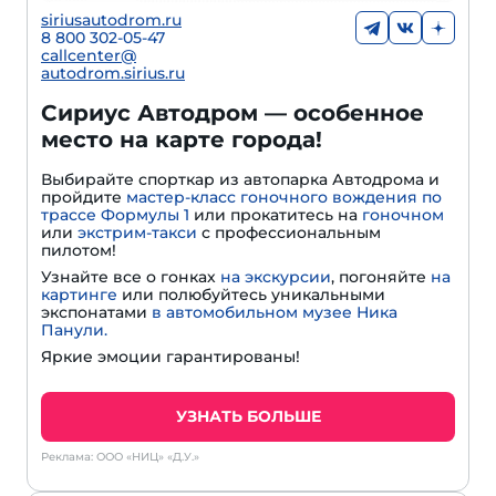
siriusautodrom.ru
8 800 302-05-47
callcenter@
autodrom.sirius.ru
Сириус Автодром — особенное
место на карте города!
Выбирайте спорткар из автопарка Автодрома и
пройдите
мастер-класс гоночного вождения по
трассе Формулы 1
или прокатитесь на
гоночном
или
экстрим-такси
с профессиональным
пилотом!
Узнайте все о гонках
на экскурсии
, погоняйте
на
картинге
или полюбуйтесь уникальными
экспонатами
в автомобильном музее Ника
Панули.
Яркие эмоции гарантированы!
УЗНАТЬ БОЛЬШЕ
Реклама: ООО «НИЦ» «Д.У.»