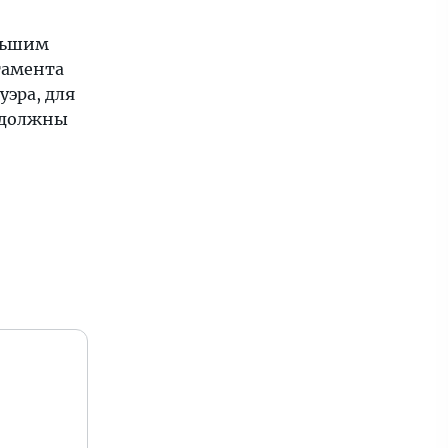
ольшим
тамента
уэра, для
ы должны