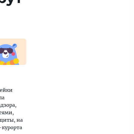
лейки
па
дзора,
тями,
щиты, на
-курорта