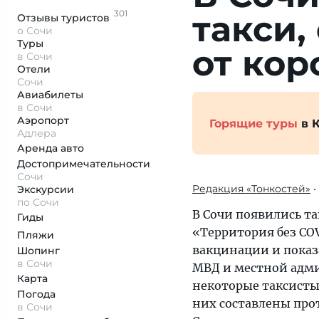
301
такси,
Отзывы
туристов
о Сочи
Туры
от кор
в Сочи
Отели
Сочи
Авиабилеты
в Сочи
Аэропорт
Горящие туры
в 
Адлера
Аренда авто
Достопримеча­тельности
Сочи
Редакция «Тонкостей»
•
Экскурсии
по Сочи
В Сочи появились т
Гиды
«Территория без CO
Пляжи
вакцинации и пока
Шопинг
в Сочи
МВД и местной адми
Карта
некоторые таксисты
Погода
них составлены про
в Сочи