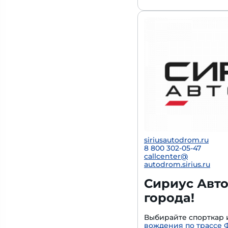
siriusautodrom.ru
8 800 302-05-47
callcenter@
autodrom.sirius.ru
Сириус Авто
города!
Выбирайте спорткар 
вождения по трассе 