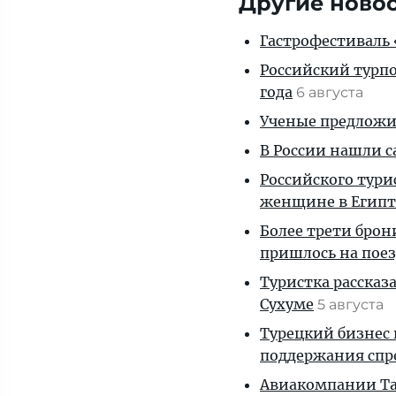
Другие ново
Гастрофестиваль «
Российский турпо
года
6 августа
Ученые предложил
В России нашли с
Российского тури
женщине в Египт
Более трети брон
пришлось на пое
Туристка рассказ
Сухуме
5 августа
Турецкий бизнес 
поддержания спр
Авиакомпании Таи