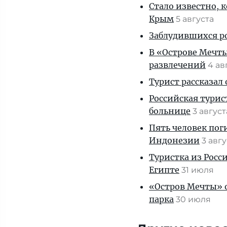
Стало известно, 
Крым
5 августа
Заблудившихся ро
В «Острове Мечты
развлечений
4 ав
Турист рассказал
Российская турис
больнице
3 авгус
Пять человек пог
Индонезии
3 авг
Туристка из Росси
Египте
31 июля
«Остров Мечты» о
парка
30 июля