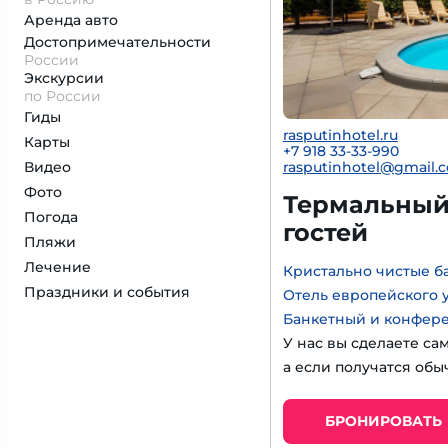
Аренда авто
Достопримеча­тельности
России
Экскурсии
по России
Гиды
rasputinhotel.ru
Карты
+7 918 33-33-990
Видео
rasputinhotel@gmail.
Фото
Термальный 
Погода
гостей
Пляжи
Лечение
Кристально чистые б
Праздники и события
Отель европейского 
Банкетный и конфер
У нас вы сделаете са
а если получатся обы
БРОНИРОВАТЬ