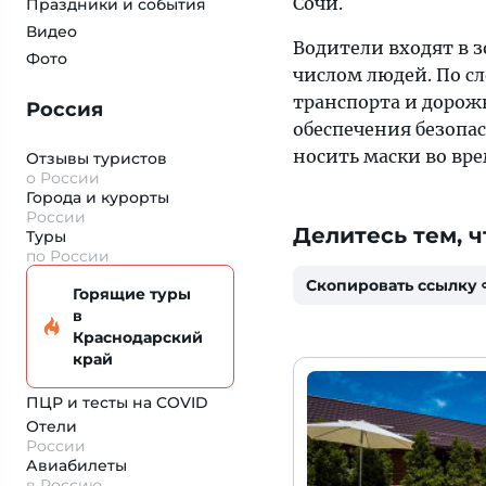
Сочи.
Праздники и события
Видео
Водители входят в 
Фото
числом людей. По с
транспорта и дорожн
Россия
обеспечения безопа
носить маски во вре
Отзывы туристов
о России
Города и курорты
России
Делитесь тем, ч
Туры
по России
Скопировать ссылку
Горящие туры
в
Краснодарский
край
ПЦР и тесты на COVID
Отели
России
Авиабилеты
в Россию