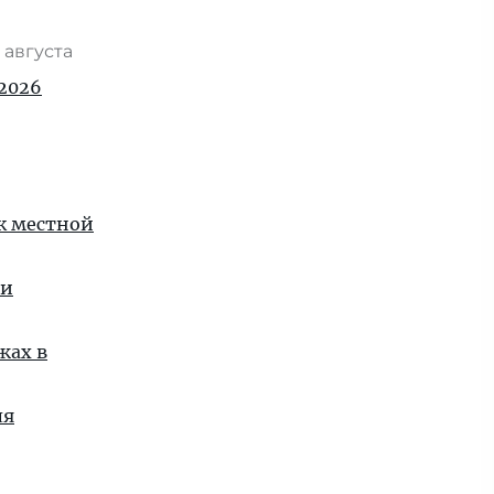
 августа
2026
 к местной
ии
жах в
ля