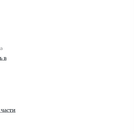
та
ь в
 части