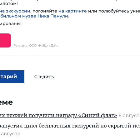
илотом!
на экскурсии
, погоняйте
на картинге
или полюбуйтесь ун
обильном музее Ника Панули.
ированы!
Е
Реклама: ООО «НИЦ» «Д.У.»
нтарий
Следить
еме
их пляжей получили награду «Синий флаг»
6 авгус
апустил цикл бесплатных экскурсий по скрытой и
 августа