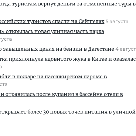
когда туристам вернут деньги за отмененные туры в
ссийских туристов спасли на Сейшелах
5 августа
» открылась новая уличная часть парка
густа
 о завышенных ценах на бензин в Дагестане
4 авгус
тка прихлопнула ядовитого жука в Китае и оказалас
та
ибли в пожаре на пассажирском пароме в
уста
и отравилась после купания в бассейне отеля в
ткрывает более 30 новых точек питания в уличной