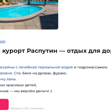
com
курорт Распутин — отдых для до
ассейны с лечебной термальной водой
и гидромассажем.
уровня
.
Спа
. Баня на дровах, фурако.
енц-залы
.
мых красивых детей,
чные — мы вернём деньги :)
Реклама: ООО «Телепорт»