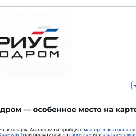
дром — особенное место на карт
из автопарка Автодрома и пройдите
мастер-класс гоночно
Формулы 1
или прокатитесь на
гоночном
или
экстрим-такси