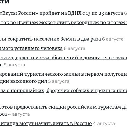
сти
Вкусы России» пройдет на ВДНХ с 13 по 23 августа
6
ток во Вьетнам может стать рекордным по итогам 
и сократить население Земли в два раза
6 августа
амого уставшего человека
6 августа
ста задержали из-за обвинений в домогательствах
е
5 августа
ирований туристического жилья в первом полугод
здки выходного дня
5 августа
ала о попрошайках, бродячих собаках и грязных пля
готов предоставить скидки российским туристам д
оса
4 августа
ланда могут начать летать в Россию
4 августа