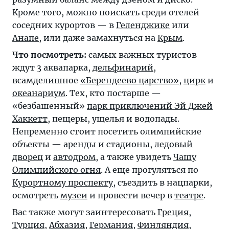
Кроме того, можно поискать среди отелей
соседних курортов — в
Геленджике
или
Анапе
, или даже замахнуться на
Крым
.
Что посмотреть:
самых важных туристов
ждут 3 аквапарка,
дельфинарий
,
всамделишное
«Берендеево царство»
,
цирк
и
океанариум
. Тех, кто постарше —
«безбашенный»
парк приключений Эй Джей
Хаккетт
, пещеры, ущелья и водопады.
Непременно стоит посетить олимпийские
объекты — аренды и стадионы,
ледовый
дворец
и
автодром
, а также увидеть
Чашу
Олимпийского огня
. А еще прогуляться по
Курортному проспекту
, съездить в нацпарки,
осмотреть
музеи
и провести вечер в
театре
.
Вас также могут заинтересовать
Греция
,
Турция
,
Абхазия
,
Германия
,
Финляндия
,