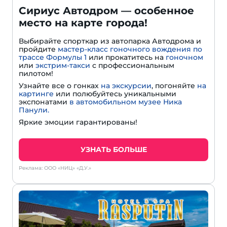
Сириус Автодром — особенное
место на карте города!
Выбирайте спорткар из автопарка Автодрома и
пройдите
мастер-класс гоночного вождения по
трассе Формулы 1
или прокатитесь на
гоночном
или
экстрим-такси
с профессиональным
пилотом!
Узнайте все о гонках
на экскурсии
, погоняйте
на
картинге
или полюбуйтесь уникальными
экспонатами
в автомобильном музее Ника
Панули.
Яркие эмоции гарантированы!
УЗНАТЬ БОЛЬШЕ
Реклама: ООО «НИЦ» «Д.У.»