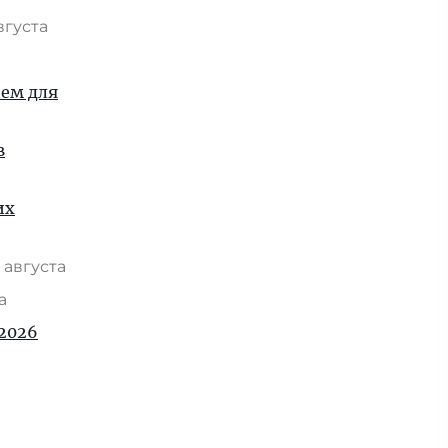
вгуста
ием для
в
их
 августа
та
2026