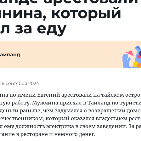
­нина, кото­рый
ал за еду
Таиланд
 16 сентября 2024
ина по имени Евгений арестовали на тайском остро
ьную работу. Мужчина приехал в Таиланд по турист
 деньги раньше, чем задумался о возвращении домо
течественником, который оказался владельцем рест
 ему должность электрика в своем заведении. За р
ание в ресторане и немного денег.