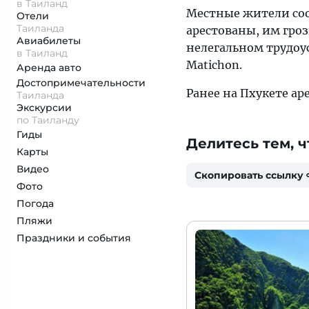
в Таиланд
Местные жители соо
Отели
Таиланда
арестованы, им гро
Авиабилеты
нелегальном трудоу
в Таиланд
Matichon.
Аренда авто
Достопримеча­тельности
Ранее на Пхукете а
Таиланда
Экскурсии
по Таиланду
Гиды
Делитесь тем, ч
Карты
Видео
Скопировать ссылку
Фото
Погода
Пляжи
Праздники и события