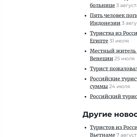
больнице
3 авгус
Пять человек пог
Индонезии
3 авг
Туристка из Росси
Египте
31 июля
Местный житель 
Венеции
25 июля
Турист пожаловал
Российские тури
суммы
24 июля
Российский турис
Другие ново
Туристов из Росс
Вьетнаме
7 авгус