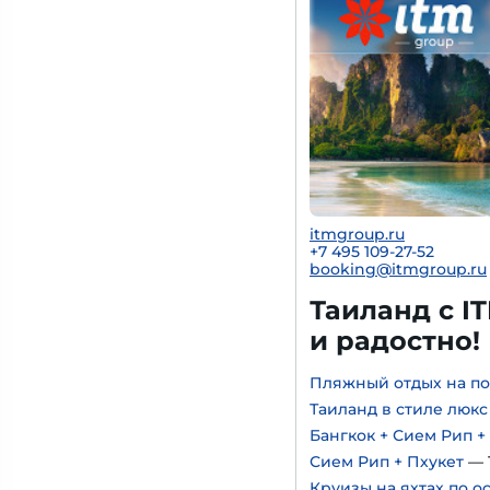
itmgroup.ru
+7 495 109-27-52
booking@itmgroup.ru
Таиланд с I
и радостно!
Пляжный отдых на по
Таиланд в стиле люкс
Бангкок + Сием Рип +
Сием Рип + Пхукет
— 
Круизы на яхтах по о