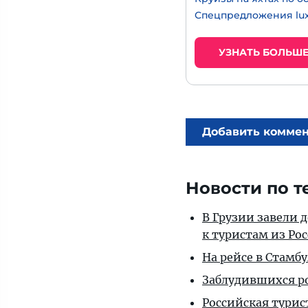
Спецпредложения lux
УЗНАТЬ БОЛЬШ
Добавить комме
Новости по т
В Грузии завели 
к туристам из Ро
На рейсе в Стамб
Заблудившихся ро
Российская турис