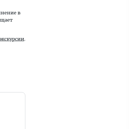
инение в
бщает
экскурсии
.