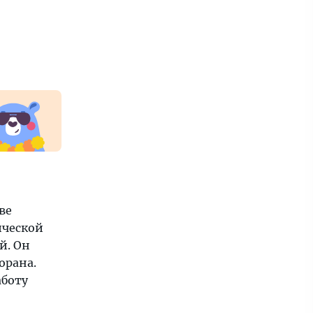
ве
ической
й. Он
орана.
аботу