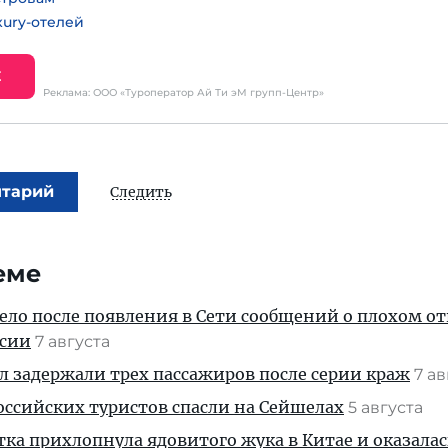
ury-отелей
Е
Реклама: ООО «Туроператор Ай Ти эМ групп-Центр»
нтарий
Следить
еме
дело после появления в Сети сообщений о плохом 
ссии
7 августа
ул задержали трех пассажиров после серии краж
7 а
ссийских туристов спасли на Сейшелах
5 августа
тка прихлопнула ядовитого жука в Китае и оказалас