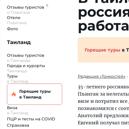
8
россия
Отзывы
туристов
о Пхангане
Отели
рабо­т
Пхангана
Фото
Таиланд
Горящие туры
в 
Отзывы туристов
о Таиланде
Города и курорты
Таиланда
Туры
Редакция «Тонкостей»
•
в Таиланд
35-летнего россиян
Горящие туры
Пханган за нелегал
в Таиланд
визе и потратил все
Виза
познакомился с соо
в Таиланд
Анатолий предложил
ПЦР и тесты на COVID
Евгений получал пит
Страховка