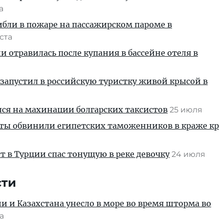
та
ибли в пожаре на пассажирском пароме в
уста
и отравилась после купания в бассейне отеля в
запустил в российскую туристку живой крысой в
ся на махинации болгарских таксистов
25 июля
сты обвинили египетских таможенников в краже к
т в Турции спас тонущую в реке девочку
24 июля
сти
ии и Казахстана унесло в море во время шторма во
та