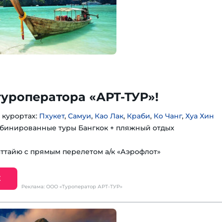
туроператора «АРТ-ТУР»!
 курортах:
Пхукет
,
Самуи
,
Као Лак
,
Краби
,
Ко Чанг
,
Хуа Хин
бинированные туры Бангкок + пляжный отдых
аттайю с прямым перелетом а/к «Аэрофлот»
Е
Реклама: ООО «Туроператор АРТ-ТУР»