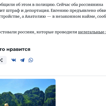
бщили об этом в полицию. Сейчас оба россиянина
зит штраф и депортация. Евгению предъявлено обв
стройстве, а Анатолию — в незаконном найме, соо
рестовали россиян, которые проводили
нелегальные 
то нравится