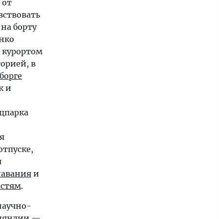
 от
вствовать
 на борту
анко
 курортом
орией, в
борге
к и
ацпарка
я
отпуске,
я
лавания
и
остям
.
научно-
ляндии —