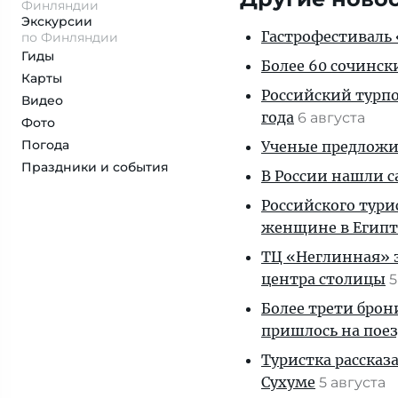
Финляндии
Экскурсии
Гастрофестиваль «
по Финляндии
Гиды
Более 60 сочинск
Карты
Российский турпо
Видео
года
6 августа
Фото
Погода
Ученые предложил
Праздники и события
В России нашли с
Российского тури
женщине в Египт
ТЦ «Неглинная» з
центра столицы
5
Более трети брон
пришлось на пое
Туристка рассказ
Сухуме
5 августа