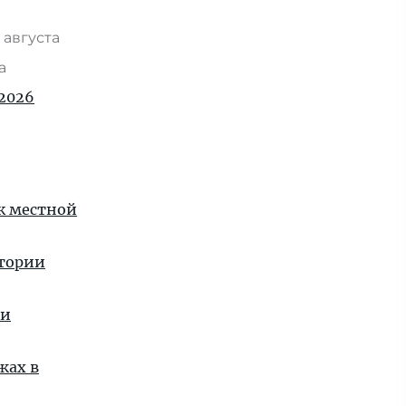
 августа
та
2026
 к местной
стории
ии
жах в