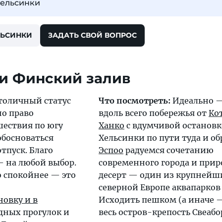
Хельсинки
ЛЬСИНКИ
ЗАДАТЬ СВОЙ ВОПРОС
толичный статус
Что посмотреть:
Идеально —
но право
вдоль всего побережья от
Ко
шествия по югу
Ханко
с вдумчивой остановк
босноваться
Хельсинки по пути туда и об
отпуск. Благо
Эспоо
радуемся сочетанию
 на любой выбор.
современного города и прир
о спокойнее — это
десерт — один из крупнейш
северной Европе аквапарко
новку и в
Исходить пешком (а иначе 
дных прогулок и
весь остров-крепость Свеабо