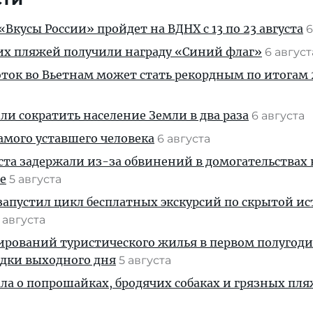
Вкусы России» пройдет на ВДНХ с 13 по 23 августа
6
их пляжей получили награду «Синий флаг»
6 авгус
ток во Вьетнам может стать рекордным по итогам 
и сократить население Земли в два раза
6 августа
амого уставшего человека
6 августа
ста задержали из-за обвинений в домогательствах
е
5 августа
апустил цикл бесплатных экскурсий по скрытой и
 августа
ирований туристического жилья в первом полугод
здки выходного дня
5 августа
ала о попрошайках, бродячих собаках и грязных пля