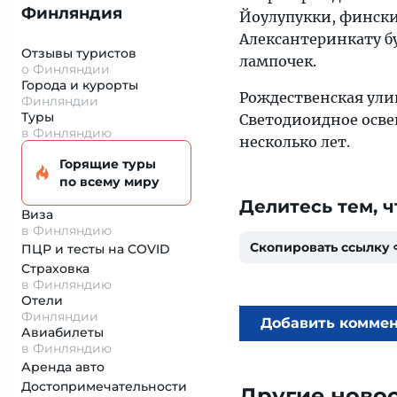
Финляндия
Йоулупукки, фински
Алексантеринкату б
Отзывы туристов
лампочек.
о Финляндии
Города и курорты
Рождественская улиц
Финляндии
Туры
Светодиоидное осве
в Финляндию
несколько лет.
Горящие туры
по всему миру
Делитесь тем, ч
Виза
в Финляндию
Скопировать ссылку
ПЦР и тесты на COVID
Страховка
в Финляндию
Отели
Финляндии
Добавить комме
Авиабилеты
в Финляндию
Аренда авто
Достопримеча­тельности
Другие ново