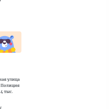
ная улица
. Полиция
4 тыс.
с