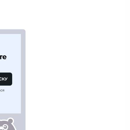
те
СКУ
ься