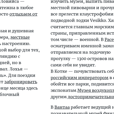
 Ловийса —
изучить музеи, выпить пива
ятежна в любое
местной пивоварни и прочу
росто
отдыхаем от
все прелести клаустрофобии
подводной лодки Vesikko. Х
считается главным морским
ная и душевная
страны, приправленным ист
фера,
местные
том числе — военной. В
Расе
ь настроению.
осматриваем именной замо
ой выбор для тех,
отправляемся на лодочную
нляндию с
прогулку — 1300 островов н
дней, но в
сами себя не увидят.
вал. Лохья —
В Котке — почувствовать себ
ь». Для поездки
российским императором
в 
ит
забронировать
обойти все парки, подивитс
нце месяца здесь
экспонатам
Музея воздухоп
яблочный
другим
достопримечательн
В
Вантаа
работает ведущий 
познавательный
музей Фин