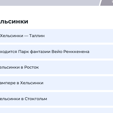
ельсинки
 Хельсинки — Таллин
аходится Парк фантазии Вейо Ренккенена
Хельсинки в Росток
Тампере в Хельсинки
Хельсинки в Стокгольм