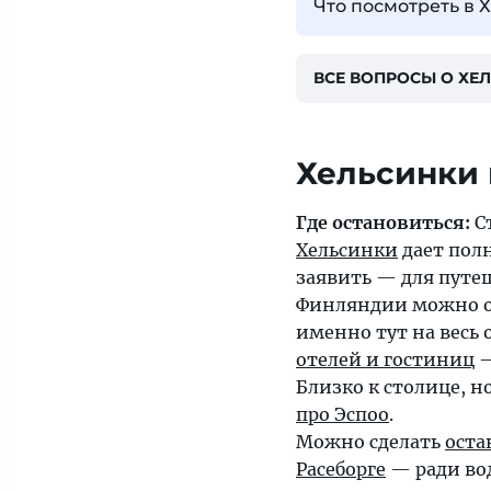
Что посмотреть в 
ВСЕ ВОПРОСЫ О ХЕ
Где остановиться:
С
Хельсинки
дает пол
заявить — для путе
Финляндии можно о
именно тут на весь 
отелей и гостиниц
—
Близко к столице, н
про Эспоо
.
Можно сделать
оста
Расеборге
— ради во