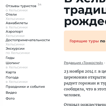
54
тради
Отзывы
туристов
о Хельсинки
Отели
рожде
Хельсинки
Авиабилеты
в Хельсинки
Аэропорт
Хельсинки
Достопримеча­тельности
Горящие туры
по
Хельсинки
Экскурсии
по Хельсинки
Гиды
Редакция «Тонкостей»
•
Шопинг
в Хельсинки
23 ноября 2014 г. в
Карта
церемония открыти
Погода
в Хельсинки
радует горожан и т
Праздники и события
сообщила, что в это
Видео
человек.
Фото
Открыл рождественс