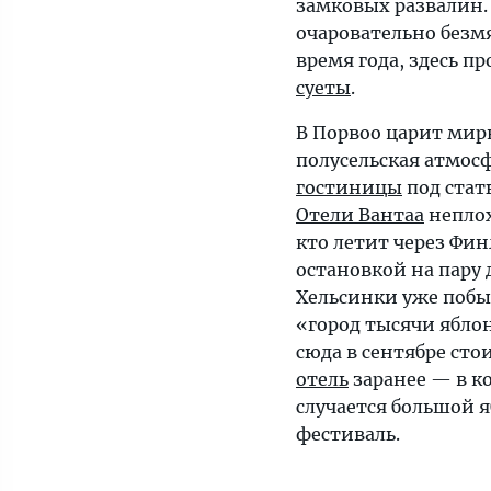
замковых развалин.
очаровательно безм
время года, здесь п
суеты
.
В Порвоо царит мир
полусельская атмос
гостиницы
под стат
Отели Вантаа
неплох
кто летит через Фи
остановкой на пару 
Хельсинки уже побы
«город тысячи яблон
сюда в сентябре сто
отель
заранее — в ко
случается большой 
фестиваль.