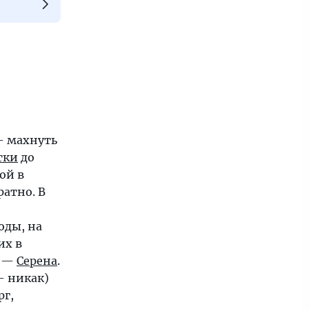
 махнуть
тки
до
ой в
ратно. В
оды, на
их в
в —
Серена
.
— никак)
рг,