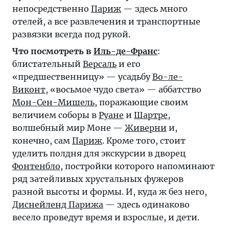
непосредственно
Париж
— здесь много
отелей, а все развлечения и транспортные
развязки всегда под рукой.
Что посмотреть в
Иль-де-Франс
:
блистательный
Версаль
и его
«предшественницу» — усадьбу
Во-ле-
Виконт
, «восьмое чудо света» — аббатство
Мон-Сен-Мишель
, поражающие своим
величием соборы в
Руане
и
Шартре
,
волшебный мир Моне —
Живерни
и,
конечно, сам
Париж
. Кроме того, стоит
уделить полдня для экскурсии в дворец
Фонтенбло
, постройки которого напоминают
ряд затейливых хрустальных фужеров
разной высоты и формы. И, куда ж без него,
Диснейленд Парижа
— здесь одинаково
весело проведут время и взрослые, и дети.