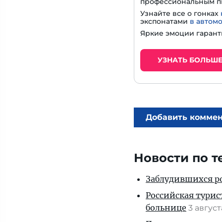
профессиональным п
Узнайте все о гонках
экспонатами
в автом
Яркие эмоции гарант
УЗНАТЬ БОЛЬШ
Добавить комме
Новости по т
Заблудившихся ро
Российская турис
больнице
3 авгус