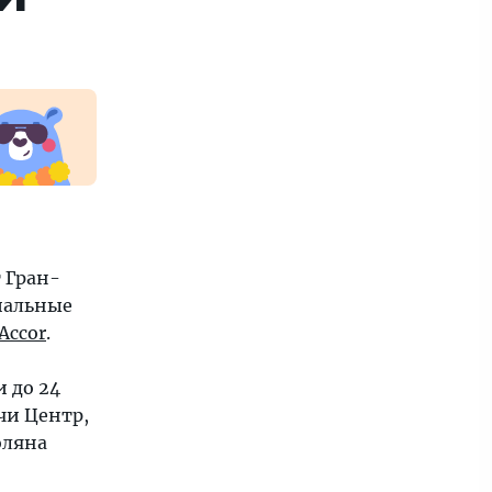
 Гран-
иальные
Accor
.
 до 24
очи Центр,
оляна