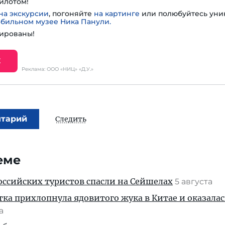
илотом!
на экскурсии
, погоняйте
на картинге
или полюбуйтесь ун
обильном музее Ника Панули.
ированы!
Е
Реклама: ООО «НИЦ» «Д.У.»
нтарий
Следить
еме
ссийских туристов спасли на Сейшелах
5 августа
тка прихлопнула ядовитого жука в Китае и оказалас
та