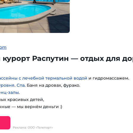
com
курорт Распутин — отдых для до
ассейны с лечебной термальной водой
и гидромассажем.
уровня
.
Спа
. Баня на дровах, фурако.
енц-залы
.
мых красивых детей,
чные — мы вернём деньги :)
Реклама: ООО «Телепорт»