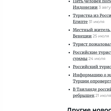
Пять человек пог
Индонезии
3 авг
Туристка из Росси
Египте
31 июля
Местный житель 
Венеции
25 июля
Турист пожаловал
Российские тури
суммы
24 июля
Российский турис
Информацию о ма
Турции опроверг
В Таиланде росси
ребрышек
21 июл
Другие ново