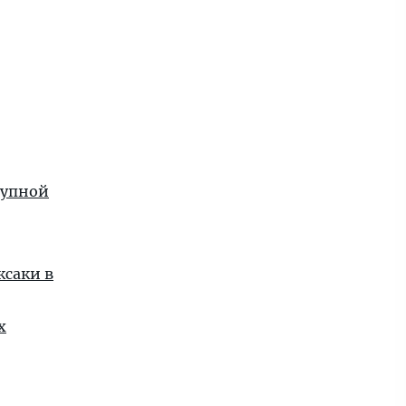
рупной
ксаки в
х