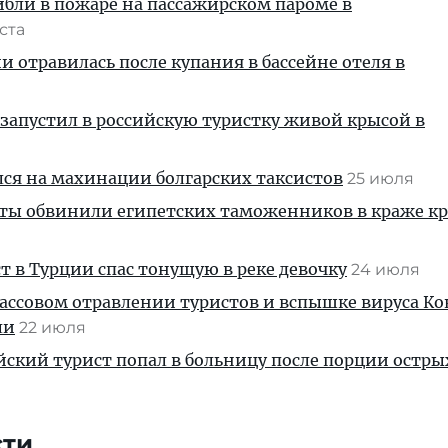
ибли в пожаре на пассажирском пароме в
уста
и отравилась после купания в бассейне отеля в
запустил в российскую туристку живой крысой в
ся на махинации болгарских таксистов
25 июля
сты обвинили египетских таможенников в краже к
т в Турции спас тонущую в реке девочку
24 июля
ссовом отравлении туристов и вспышке вируса Ко
ли
22 июля
йский турист попал в больницу после порции остры
я
сти