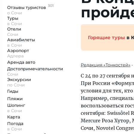
301
пройде
Отзывы
туристов
о Сочи
Туры
в Сочи
Отели
Сочи
Горящие туры
в 
Авиабилеты
в Сочи
Аэропорт
Адлера
Аренда авто
Редакция «Тонкостей»
•
Достопримеча­тельности
Сочи
С 24 по 27 сентября
Экскурсии
При России «Формул
по Сочи
условия для тех, кт
Гиды
Например, специал
Пляжи
Шопинг
воспользоваться гос
в Сочи
сентября: Swissôtel 
Карта
Mercure Роза Хутор,
Погода
Сочи, Novotel Congre
в Сочи