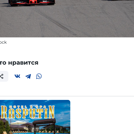
tock
то нравится