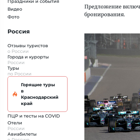
Праздники и события
Предложение включ
Видео
бронирования.
Фото
Россия
Отзывы туристов
о России
Города и курорты
России
Туры
по России
Горящие туры
в
Краснодарский
край
ПЦР и тесты на COVID
Отели
России
Авиабилеты
в Россию