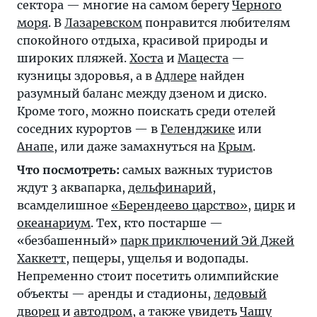
сектора — многие на самом берегу
Черного
моря
. В
Лазаревском
понравится любителям
спокойного отдыха, красивой природы и
широких пляжей.
Хоста
и
Мацеста
—
кузницы здоровья, а в
Адлере
найден
разумный баланс между дзеном и диско.
Кроме того, можно поискать среди отелей
соседних курортов — в
Геленджике
или
Анапе
, или даже замахнуться на
Крым
.
Что посмотреть:
самых важных туристов
ждут 3 аквапарка,
дельфинарий
,
всамделишное
«Берендеево царство»
,
цирк
и
океанариум
. Тех, кто постарше —
«безбашенный»
парк приключений Эй Джей
Хаккетт
, пещеры, ущелья и водопады.
Непременно стоит посетить олимпийские
объекты — аренды и стадионы,
ледовый
дворец
и
автодром
, а также увидеть
Чашу