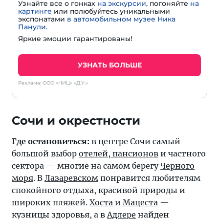
Узнайте все о гонках
на экскурсии
, погоняйте
на
картинге
или полюбуйтесь уникальными
экспонатами
в автомобильном музее Ника
Панули.
Яркие эмоции гарантированы!
УЗНАТЬ БОЛЬШЕ
Реклама: ООО «НИЦ» «Д.У.»
Где остановиться:
в центре Сочи самый
большой выбор
отелей, пансионов
и частного
сектора — многие на самом берегу
Черного
моря
. В
Лазаревском
понравится любителям
спокойного отдыха, красивой природы и
широких пляжей.
Хоста
и
Мацеста
—
кузницы здоровья, а в
Адлере
найден