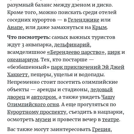
разумный баланс между дзеном и диско.
Кроме того, можно поискать среди отелей
соседних курортов — в
Геленджике
или
Анапе
, или даже замахнуться на
Крым
.
Что посмотреть:
самых важных туристов
ждут 3 аквапарка,
дельфинарий
,
всамделишное
«Берендеево царство»
,
цирк
и
океанариум
. Тех, кто постарше —
«безбашенный»
парк приключений Эй Джей
Хаккетт
, пещеры, ущелья и водопады.
Непременно стоит посетить олимпийские
объекты — аренды и стадионы,
ледовый
дворец
и
автодром
, а также увидеть
Чашу
Олимпийского огня
. А еще прогуляться по
Курортному проспекту
, съездить в нацпарки,
осмотреть
музеи
и провести вечер в
театре
.
Вас также могут заинтересовать
Греция
,