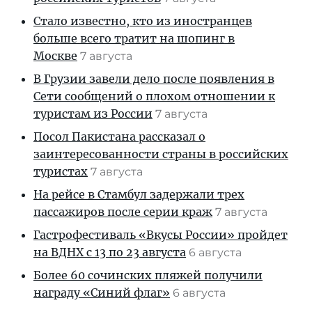
Стало известно, кто из иностранцев
больше всего тратит на шопинг в
Москве
7 августа
В Грузии завели дело после появления в
Сети сообщений о плохом отношении к
туристам из России
7 августа
Посол Пакистана рассказал о
заинтересованности страны в российских
туристах
7 августа
На рейсе в Стамбул задержали трех
пассажиров после серии краж
7 августа
Гастрофестиваль «Вкусы России» пройдет
на ВДНХ с 13 по 23 августа
6 августа
Более 60 сочинских пляжей получили
награду «Синий флаг»
6 августа