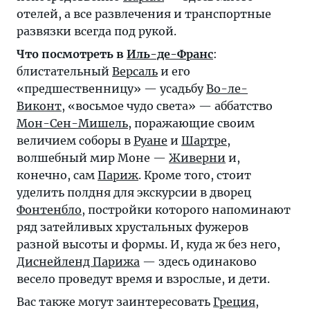
отелей, а все развлечения и транспортные
развязки всегда под рукой.
Что посмотреть в
Иль-де-Франс
:
блистательный
Версаль
и его
«предшественницу» — усадьбу
Во-ле-
Виконт
, «восьмое чудо света» — аббатство
Мон-Сен-Мишель
, поражающие своим
величием соборы в
Руане
и
Шартре
,
волшебный мир Моне —
Живерни
и,
конечно, сам
Париж
. Кроме того, стоит
уделить полдня для экскурсии в дворец
Фонтенбло
, постройки которого напоминают
ряд затейливых хрустальных фужеров
разной высоты и формы. И, куда ж без него,
Диснейленд Парижа
— здесь одинаково
весело проведут время и взрослые, и дети.
Вас также могут заинтересовать
Греция
,