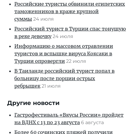
Российские туристы обвинили египетских
таможенников в краже крупной
суммы
24 июля
Российский турист в Турции спас тонущую
в реке девочку
24 июля
Информацию о массовом отравлении
туристов и вспышке вируса Коксаки в
Турции опровергли
22 июля
В Таиланде российский турист попал в
больницу после порции острых
ребрышек
21 июля
Другие новости
Гастрофестиваль «Вкусы России» пройдет
на ВДНХ с 13 по 23 августа
6 августа
Более 60 сочинских пляжей получили