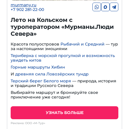
murmany.ru
+7 902 281-22-00
Лето на Кольском с
туроператором «Мурманы.Люди
Севера»
Красота полуостровов
Рыбачий и Средний
— тур
за настоящими эмоциями
Териберка с морской прогулкой и возможность
увидеть китов
Горные маршруты Хибин
И
древняя сила Ловозёрских тундр
Терский берег Белого моря
— природа, история
и традиции Русского Севера
Выбирайте маршрут и бронируйте свое
приключение уже сегодня!
УЗНАТЬ БОЛЬШЕ
Реклама: ООО «М-Тур»