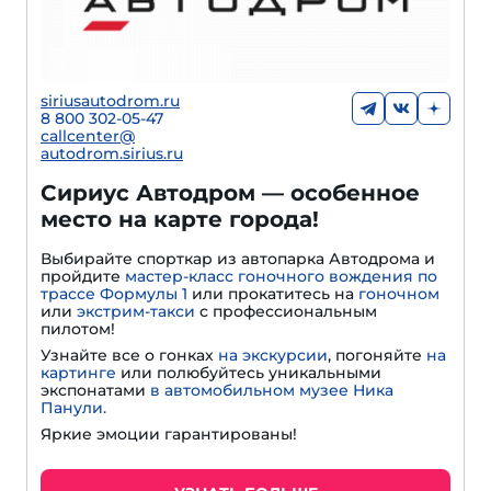
siriusautodrom.ru
8 800 302-05-47
callcenter@
autodrom.sirius.ru
Сириус Автодром — особенное
место на карте города!
Выбирайте спорткар из автопарка Автодрома и
пройдите
мастер-класс гоночного вождения по
трассе Формулы 1
или прокатитесь на
гоночном
или
экстрим-такси
с профессиональным
пилотом!
Узнайте все о гонках
на экскурсии
, погоняйте
на
картинге
или полюбуйтесь уникальными
экспонатами
в автомобильном музее Ника
Панули.
Яркие эмоции гарантированы!