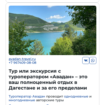
avadan-travel.ru
+7 967409-08-08
Тур или экскурсия с
туроператором «Авадан» – это
ваш полноценный отдых в
Дагестане и за его пределами
Туроператор Авадан
проводит
однодневные
и
многодневные
авторские туры