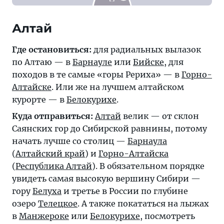
Алтай
Где остановиться:
для радиальных вылазок
по Алтаю — в
Барнауле
или
Бийске
, для
походов в те самые «горы Рериха» — в
Горно-
Алтайске
. Или же на лучшем алтайском
курорте — в
Белокурихе
.
Куда отправиться:
Алтай
велик — от склон
Саянских гор до Сибирской равнины, потому
начать лучше со столиц —
Барнаула
(
Алтайский край
) и
Горно-Алтайска
(
Республика Алтай
). В обязательном порядке
увидеть самая высокую вершину Сибири —
гору
Белуха
и третье в России по глубине
озеро
Телецкое
. А также покататься на лыжах
в
Манжероке
или
Белокурихе
, посмотреть