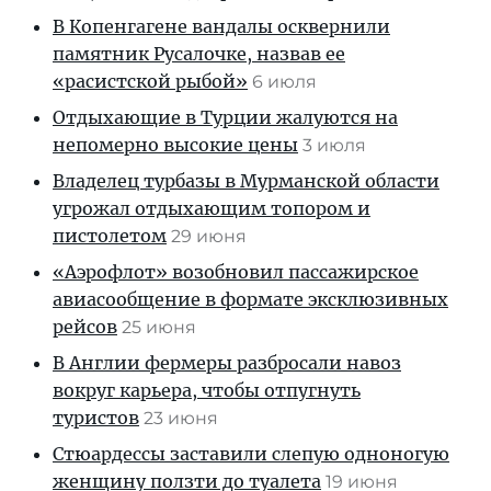
В Копенгагене вандалы осквернили
памятник Русалочке, назвав ее
«расистской рыбой»
6 июля
Отдыхающие в Турции жалуются на
непомерно высокие цены
3 июля
Владелец турбазы в Мурманской области
угрожал отдыхающим топором и
пистолетом
29 июня
«Аэрофлот» возобновил пассажирское
авиасообщение в формате эксклюзивных
рейсов
25 июня
В Англии фермеры разбросали навоз
вокруг карьера, чтобы отпугнуть
туристов
23 июня
Стюардессы заставили слепую одноногую
женщину ползти до туалета
19 июня