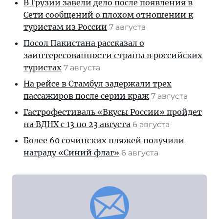
В Грузии завели дело после появления в
Сети сообщений о плохом отношении к
туристам из России
7 августа
Посол Пакистана рассказал о
заинтересованности страны в российских
туристах
7 августа
На рейсе в Стамбул задержали трех
пассажиров после серии краж
7 августа
Гастрофестиваль «Вкусы России» пройдет
на ВДНХ с 13 по 23 августа
6 августа
Более 60 сочинских пляжей получили
награду «Синий флаг»
6 августа