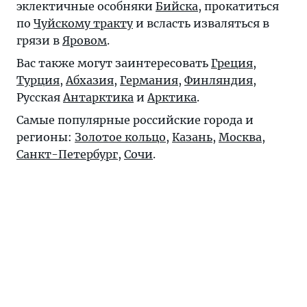
эклектичные особняки
Бийска
, прокатиться
по
Чуйскому тракту
и всласть изваляться в
грязи в
Яровом
.
Вас также могут заинтересовать
Греция
,
Турция
,
Абхазия
,
Германия
,
Финляндия
,
Русская
Антарктика
и
Арктика
.
Самые популярные российские города и
регионы:
Золотое кольцо
,
Казань
,
Москва
,
Санкт-Петербург
,
Сочи
.