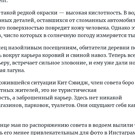
nt.
такой редкой окраски — высокая кислотность. В в
ных деталей, оставшихся от сломанных автомобил
го поверхностью повредит кожу человека. Однако э
, число которых в солнечную погоду измеряется т
нец назойливым посещениям, обитатели деревни 
 вокруг карьера коровий и свиной навоз. Теперь все
еру, встречает сильное зловоние, и ему уже дали н
я лагуна.
ложившейся ситуации Кит Сэвидж, член совета боро
стных жителей, это не туристическая
сть, а заброшенный карьер. Здесь нет никакой
азинов, парковок, туалетов. Они ощущают себя как
конце мая по распоряжению совета в водоем вылили
ть его менее привлекательным для фото в Инстагра