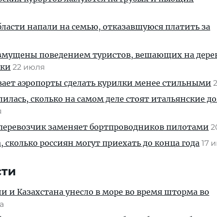
бласти напали на семью, отказавшуюся платить за
змущены поведением туристов, вешающих на дере
ски
22 июля
ает аэропорты сделать курилки менее стильными
илась, сколько на самом деле стоят итальянские до
я
перевозчик заменяет бортпроводников пилотами
2
, сколько россиян могут приехать до конца года
17 
сти
ии и Казахстана унесло в море во время шторма во
та