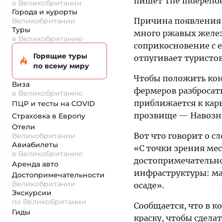
пишет The Independe
о Великобритании
Города и курорты
Причина появления 
Великобритании
Туры
много ржавых желез
в Великобританию
соприкосновение с е
Горящие туры
отпугивает туристов
по всему миру
Чтобы положить ко
Виза
фермеров разбросать
в Великобританию
приближается к карь
ПЦР и тесты на COVID
прозвище — Навозна
Страховка
в Европу
Отели
Вот что говорит о с
Великобритании
Авиабилеты
«С точки зрения ме
в Великобританию
достопримечательно
Аренда авто
инфраструктуры: маг
Достопримеча­тельности
Великобритании
осаде».
Экскурсии
по Великобритании
Сообщается, что в 
Гиды
краску, чтобы сдела