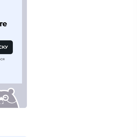
те
СКУ
ься