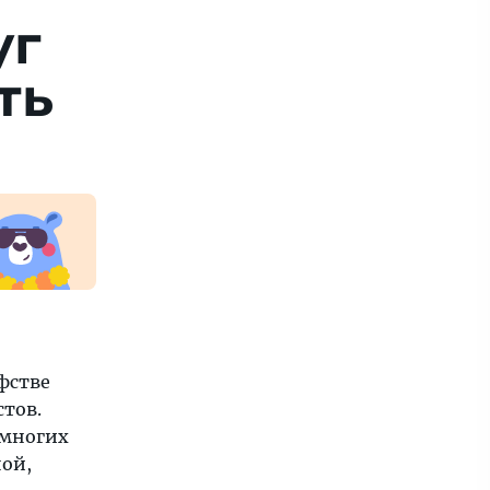
уг
ть
фстве
стов.
 многих
ной,