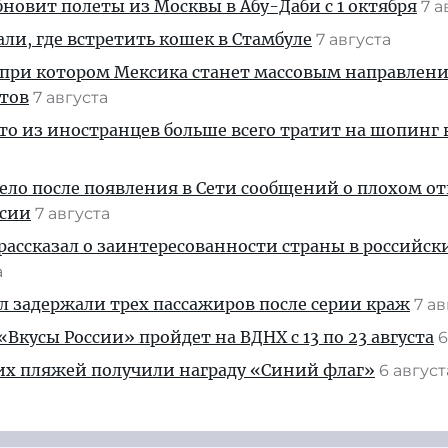
новит полеты из Москвы в Абу-Даби с 1 октября
7 а
али, где встретить кошек в Стамбуле
7 августа
 при котором Мексика станет массовым направлен
стов
7 августа
кто из иностранцев больше всего тратит на шопинг 
дело после появления в Сети сообщений о плохом 
ссии
7 августа
рассказал о заинтересованности страны в российск
а
ул задержали трех пассажиров после серии краж
7 а
Вкусы России» пройдет на ВДНХ с 13 по 23 августа
6
их пляжей получили награду «Синий флаг»
6 авгус