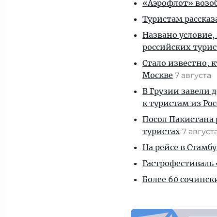
«Аэрофлот» возоб
Туристам рассказ
Названо условие,
российских тури
Стало известно, 
Москве
7 августа
В Грузии завели 
к туристам из Ро
Посол Пакистана 
туристах
7 август
На рейсе в Стамб
Гастрофестиваль «
Более 60 сочинск