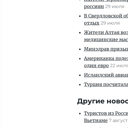
россиян
29 июля
В Свердловской о
отдых
29 июля
Жители Алтая во
медицинские ма
Минздрав призыв
Американка подел
один евро
22 июл
Исландский авиа
Турция посчитала
Другие ново
Туристов из Росс
Вьетнаме
7 авгус