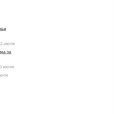
вья
22 июля
ма за
0 июля
июля