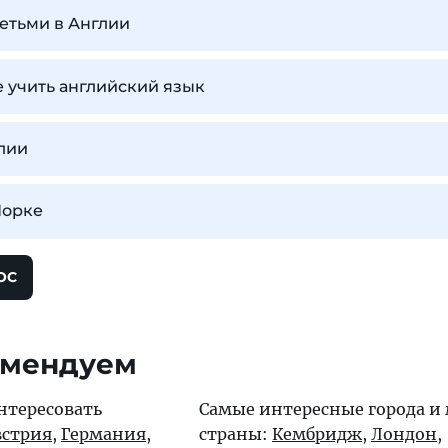
детьми в Англии
е учить английский язык
лии
Йорке
ОС
омендуем
нтересовать
Самые интересные города и 
встрия
,
Германия
,
страны:
Кембридж
,
Лондон
,