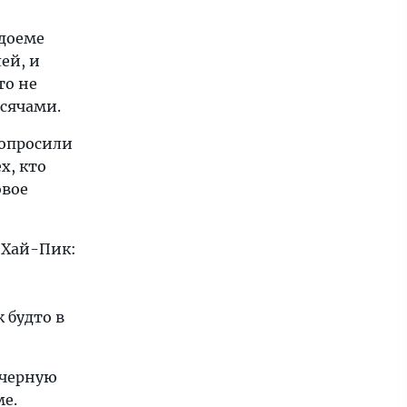
одоеме
ей, и
то не
ысячами.
попросили
х, кто
овое
 Хай-Пик:
 будто в
 черную
ме.