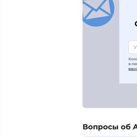
Кон
в л
рас
Вопросы об 