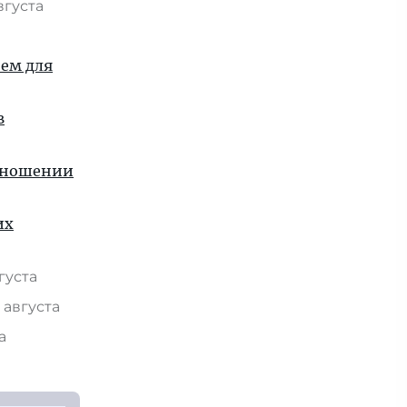
вгуста
ием для
в
отношении
их
вгуста
 августа
та