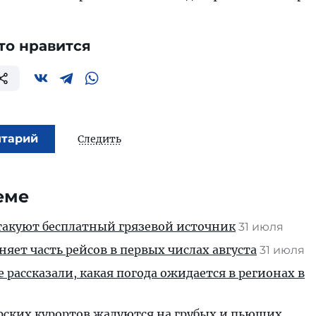
то нравится
нтарий
Следить
еме
такуют бесплатный грязевой источник
31 июля
яет часть рейсов в первых числах августа
31 июля
 рассказали, какая погода ожидается в регионах в
ских курортов жалуются на грубых и пьющих