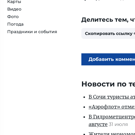
Карты
Видео
Фото
Делитесь тем, ч
Погода
Праздники и события
Скопировать ссылку
Добавить комме
Новости по т
В Сочи туристы а
«Аэрофлот» отмен
В Гидрометцентре
августе
31 июля
Жители черномор