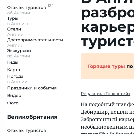
124
разбро
Отзывы
туристов
об Англии
Туры
карьер
в Англию
Отели
Англии
турист
Достопримеча­тельности
Англии
Экскурсии
по Англии
Гиды
Горящие туры
по
Карта
Погода
в Англии
Праздники и события
Редакция «Тонкостей»
•
Видео
Фото
На подобный шаг фе
Дебиршир, пошли по
Великобритания
Заброшенный карьер
необыкновенным цве
Отзывы туристов