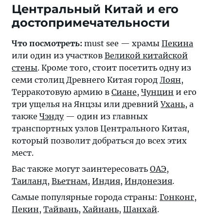
Центральный Китай и его
достопримечательности
Что посмотреть:
must see — храмы
Пекина
или один из участков
Великой китайской
стены
. Кроме того, стоит посетить одну из
семи столиц Древнего Китая город
Лоян
,
Терракотовую армию в
Сиане
,
Чунцин
и его
три ущелья на Янцзы или древний
Ухань
, а
также
Чэнду
— один из главных
транспортных узлов Центрального Китая,
который позволит добраться до всех этих
мест.
Вас также могут заинтересовать
ОАЭ
,
Таиланд
,
Вьетнам
,
Индия
,
Индонезия
.
Самые популярные города страны:
Гонконг
,
Пекин
,
Тайвань
,
Хайнань
,
Шанхай
.