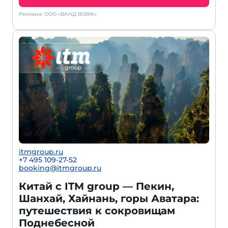
Реклама: ООО «ВАНД ВОЯЖ»
itmgroup.ru
+7 495 109-27-52
booking@itmgroup.ru
Китай с ITM group — Пекин,
Шанхай, Хайнань, горы Аватара:
путешествия к сокровищам
Поднебесной