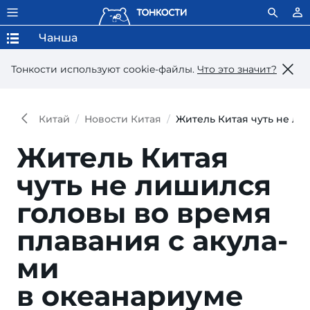
Чанша
Тонкости используют сookie-файлы.
Что это значит?
Китай
Новости Китая
Житель Китая чуть не ли
Житель Китая
чуть не ли­шил­ся
го­ло­вы во вре­мя
пла­ва­ния с аку­ла­
ми
в океанариуме