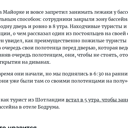
а Майорке и вовсе запретил занимать лежаки у басс
льным способом: сотрудники закрыли зону бассейна
одну дверь и ровно в 8 утра. Находчивые туристы и
ции, о чем рассказал один из постояльцев на своей
 Он увидел, как преимущественно пожилые туристы
 очередь свои полотенца перед дверью, которая вед
Заняв очередь полотенцем, они, чтобы не стоять, о
ткрытия на диванах.
 время они начали, но мы поднялись в 6:30 на ранн
 они уже были там со своими полотенцами на полу»
, как турист из Шотландии
встал в 5 утра, чтобы зан
ассейна в отеле Бодрума.
то нравится