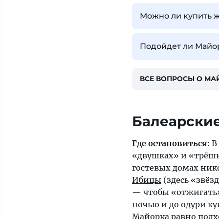
Можно ли купить 
Подойдет ли Майор
ВСЕ ВОПРОСЫ О МА
Балеарские
Где остановиться:
В
«двушках» и «трёшк
гостевых домах ник
Ибицы
(здесь «звёз
— чтобы «отжигать»
ночью и до одури ку
Майорка
равно подх