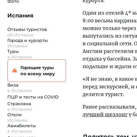
курорта.
Фото
Один из отелей 4* н
Испания
8:00 весьма кардина
можно только через 
Отзывы туристов
об Испании
выпутались из ситуа
Города и курорты
в социальной сети.
Испании
Англии расстелили в
Туры
в Испанию
отдыха у бассейна. 
подальше и ждали о
Горящие туры
по всему миру
«Я не знаю, в какое
Виза
перед экскурсией, и
в Испанию
делится турист.
ПЦР и тесты на COVID
Страховка
Ранее рассказывали
в Испанию
лучший шезлонг
у б
Отели
Испании
Авиабилеты
в Испанию
Делитесь тем, ч