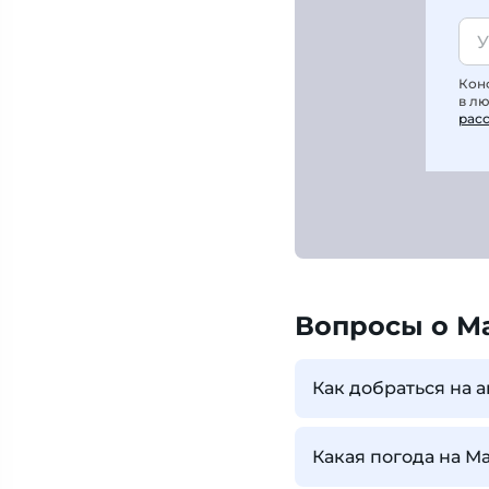
Кон
в л
рас
Вопросы о М
Как добраться на 
Какая погода на М