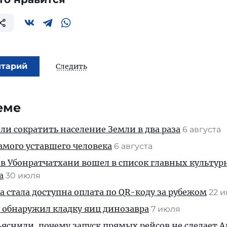
нтарий
Следить
еме
и сократить население Земли в два раза
6 августа
амого уставшего человека
6 августа
 в Убонратчатхани вошел в список главных культу
а
30 июля
 стала доступна оплата по QR-коду за рубежом
22 
 обнаружил кладку яиц динозавра
7 июля
яснили, почему запуск прямых рейсов не сделает 