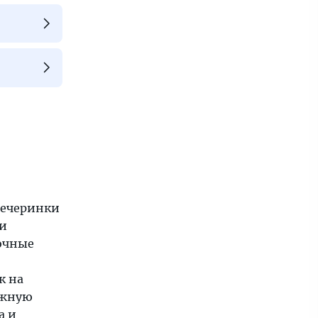
вечеринки
 и
ночные
к на
ужную
а и