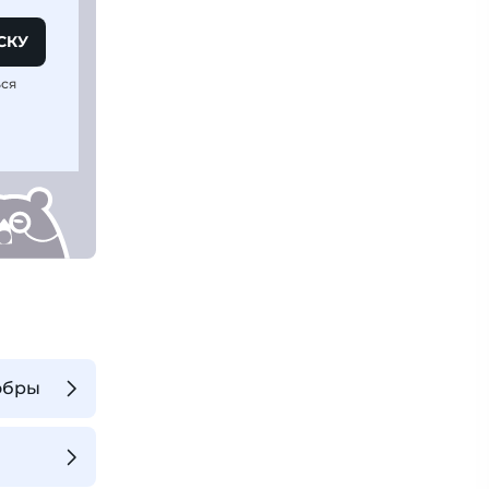
СКУ
ься
лобры