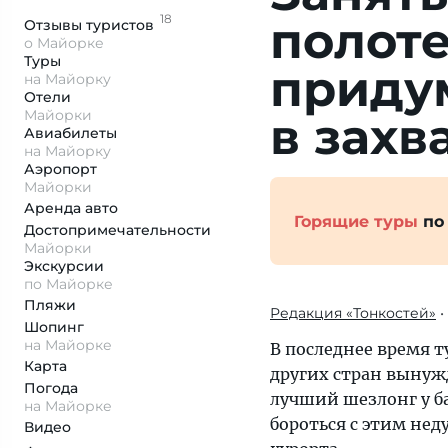
18
полоте
Отзывы
туристов
о Майорке
Туры
приду
на Майорку
Отели
Майорки
в захв
Авиабилеты
на Майорку
Аэропорт
Майорки
Аренда авто
Горящие туры
по
Достопримеча­тельности
Майорки
Экскурсии
по Майорке
Пляжи
Редакция «Тонкостей»
•
Шопинг
на Майорке
В последнее время 
Карта
других стран вынужд
Погода
лучший шезлонг у б
на Майорке
бороться с этим нед
Видео