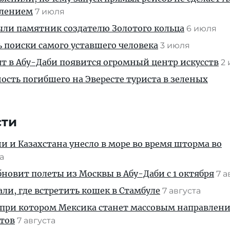
влением
7 июля
ыли памятник создателю Золотого кольца
6 июля
ь поиски самого уставшего человека
3 июля
ят в Абу-Даби появится огромный центр искусств
2
ость погибшего на Эвересте туриста в зеленых
сти
ии и Казахстана унесло в море во время шторма во
та
новит полеты из Москвы в Абу-Даби с 1 октября
7 а
али, где встретить кошек в Стамбуле
7 августа
 при котором Мексика станет массовым направлен
стов
7 августа