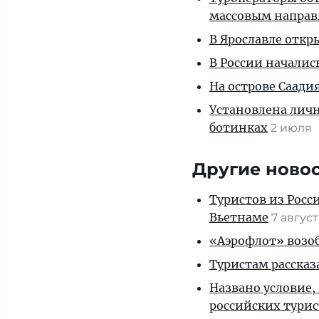
массовым напра
В Ярославле откр
В России началис
На острове Саади
Установлена личн
ботинках
2 июля
Другие ново
Туристов из Росс
Вьетнаме
7 авгус
«Аэрофлот» возоб
Туристам рассказ
Названо условие,
российских тури