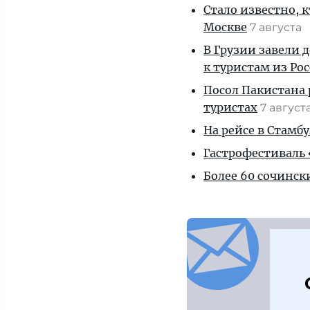
Стало известно, 
Москве
7 августа
В Грузии завели 
к туристам из Ро
Посол Пакистана 
туристах
7 август
На рейсе в Стамб
Гастрофестиваль «
Более 60 сочинск