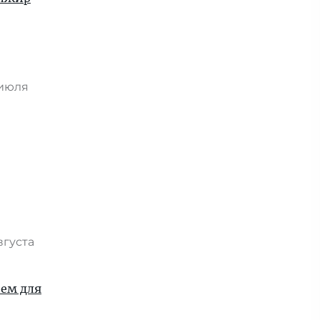
 июля
вгуста
ием для