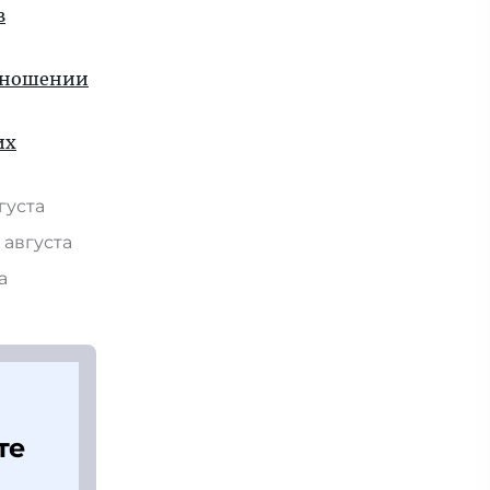
в
отношении
их
вгуста
 августа
та
те