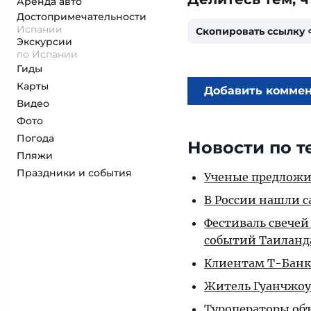
Аренда авто
Достопримеча­тельности
Испании
Скопировать ссылку
Экскурсии
по Испании
Гиды
Карты
Добавить комме
Видео
Фото
Погода
Новости по т
Пляжи
Праздники и события
Ученые предложил
В России нашли с
Фестиваль свечей
событий Таиланд
Клиентам T-Банка
Житель Гуанчжоу
Туроператоры объ