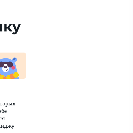
ику
оторых
ебе
ся
имиджу