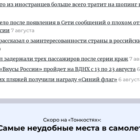
кто из иностранцев больше всего тратит на шопинг 
дело после появления в Сети сообщений о плохом 
ссии
7 августа
рассказал о заинтересованности страны в российск
а
ул задержали трех пассажиров после серии краж
7 а
Вкусы России» пройдет на ВДНХ с 13 по 23 августа
6
их пляжей получили награду «Синий флаг»
6 авгус
Скоро на «Тонкостях»:
Самые неудобные места в самоле