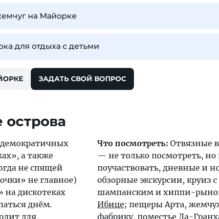
жемчуг на Майорке
ка для отдыха с детьми
ЙОРКЕ
ЗАДАТЬ СВОЙ ВОПРОС
 острова
 демократичных
Что посмотреть:
Отвязные 
ах», а также
— не только посмотреть, но
огда не спящей
поучаствовать, дневные и 
дочки» не главное)
обзорные экскурсии, круиз с
 на дискотеках
шампанским и хиппи-рыно
паться днём.
Ибице
; пещеры Арта, жемч
одит для
фабрику, поместье Ла-Гранх