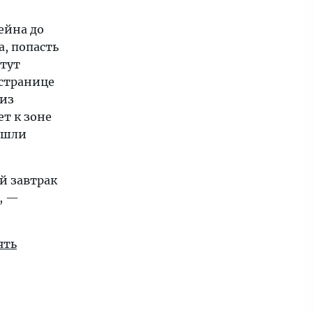
ейна до
, попасть
 тут
 странице
 из
ет к зоне
тошли
ий завтрак
, —
ять