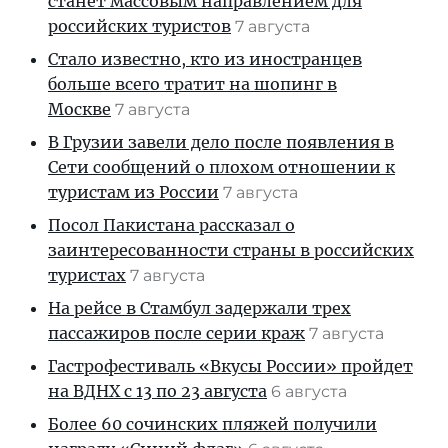
станет массовым направлением для
российских туристов
7 августа
Стало известно, кто из иностранцев
больше всего тратит на шопинг в
Москве
7 августа
В Грузии завели дело после появления в
Сети сообщений о плохом отношении к
туристам из России
7 августа
Посол Пакистана рассказал о
заинтересованности страны в российских
туристах
7 августа
На рейсе в Стамбул задержали трех
пассажиров после серии краж
7 августа
Гастрофестиваль «Вкусы России» пройдет
на ВДНХ с 13 по 23 августа
6 августа
Более 60 сочинских пляжей получили