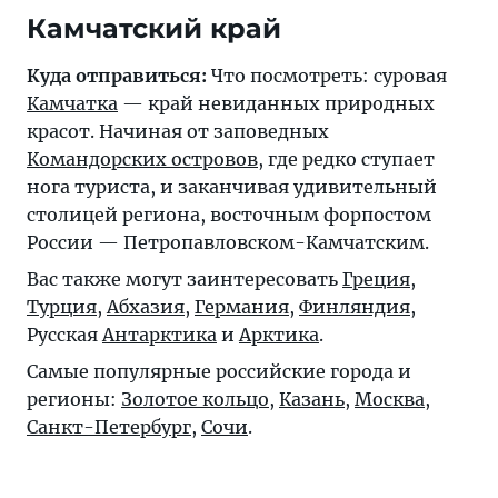
Камчатский край
Куда отправиться:
Что посмотреть: суровая
Камчатка
— край невиданных природных
красот. Начиная от заповедных
Командорских островов
, где редко ступает
нога туриста, и заканчивая удивительный
столицей региона, восточным форпостом
России —
Петропавловском-Камчатским
.
Вас также могут заинтересовать
Греция
,
Турция
,
Абхазия
,
Германия
,
Финляндия
,
Русская
Антарктика
и
Арктика
.
Самые популярные российские города и
регионы:
Золотое кольцо
,
Казань
,
Москва
,
Санкт-Петербург
,
Сочи
.