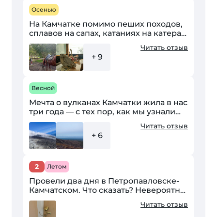
Осенью
На Камчатке помимо пеших походов,
сплавов на сапах, катаниях на катерах
и посещений музеев есть ещё
Читать отзыв
интересный вариант
+ 9
времяпрепровождения. Конная...
Весной
Мечта о вулканах Камчатки жила в нас
три года — с тех пор, как мы узнали
больше об этом удивительном крае.
Читать отзыв
Путь до Петропавловска-Камчатского
+ 6
был нелёгким:...
2
Летом
Провели два дня в Петропавловске-
Камчатском. Что сказать? Невероятно
дорогая нищета. Куба - королева, по
Читать отзыв
сравнению с данным регионом.