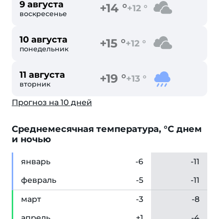
9 августа
+14 °
+12 °
воскресенье
10 августа
+15 °
+12 °
понедельник
11 августа
+19 °
+13 °
вторник
Прогноз на 10 дней
Cреднемесячная температура, °C днем
и ночью
янв
арь
-6
-11
фев
раль
-5
-11
мар
т
-3
-8
апр
ель
+1
-4