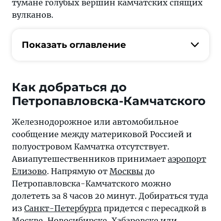
тумане голубых вершин камчатских спящих
вулканов.
Показать оглавление
Как добраться до
Петропавловска-Камчатского
Железнодорожное или автомобильное
сообщение между материковой Россией и
полуостровом Камчатка отсутствует.
Авиапутешественников принимает
аэропорт
Елизово
. Напрямую от
Москвы
до
Петропавловска-Камчатского можно
долететь за 8 часов 20 минут. Добираться туда
из
Санкт-Петербурга
придется с пересадкой в
Москве,
Новосибирске
,
Хабаровске
или