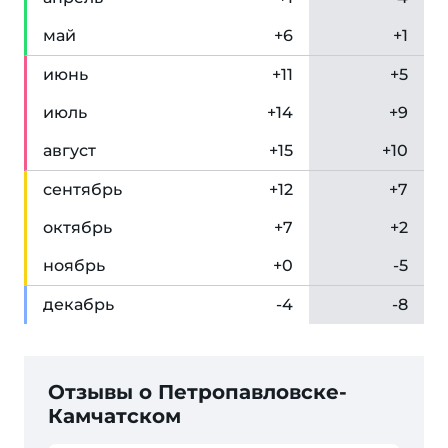
май
+6
+1
июн
ь
+11
+5
июл
ь
+14
+9
авг
уст
+15
+10
сен
тябрь
+12
+7
окт
ябрь
+7
+2
ноя
брь
+0
-5
дек
абрь
-4
-8
Отзывы о Петропавловске-
Камчатском