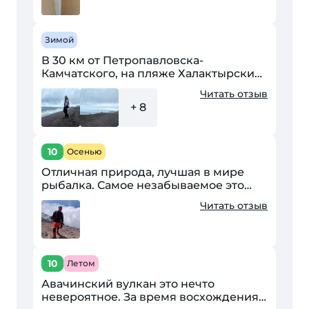
Морепродукты- дороже...
Зимой
В 30 км от Петропавловска-
Камчатского, на пляже Халактырский
есть красивый отель-глемпинг
Читать отзыв
KamRelax, благодаря красивым фото
+ 8
из этого отеля мы и приехали...
10
Осенью
Отличная природа, лучшая в мире
рыбалка. Самое незабываемое это
покорение Авачинского вулкана.
Читать отзыв
Великолепные виды.
10
Летом
Авачинский вулкан это нечто
невероятное. За время восхождения