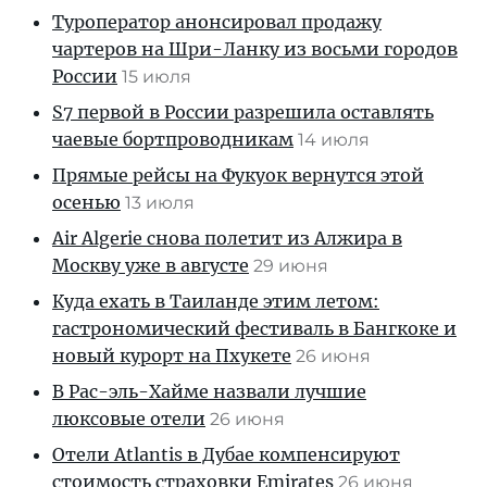
Туроператор анонсировал продажу
чартеров на Шри-Ланку из восьми городов
России
15 июля
S7 первой в России разрешила оставлять
чаевые бортпроводникам
14 июля
Прямые рейсы на Фукуок вернутся этой
осенью
13 июля
Air Algerie снова полетит из Алжира в
Москву уже в августе
29 июня
Куда ехать в Таиланде этим летом:
гастрономический фестиваль в Бангкоке и
новый курорт на Пхукете
26 июня
В Рас-эль-Хайме назвали лучшие
люксовые отели
26 июня
Отели Atlantis в Дубае компенсируют
стоимость страховки Emirates
26 июня