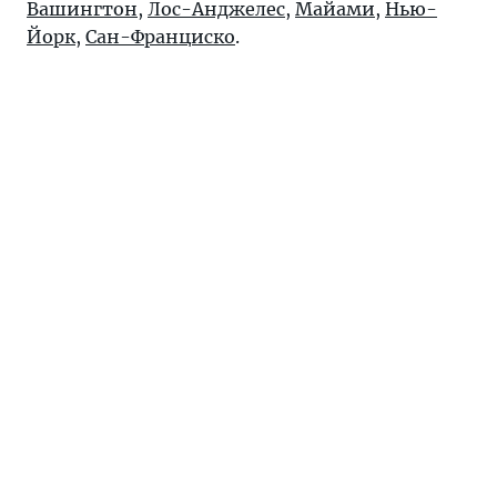
Вашингтон
,
Лос-Анджелес
,
Майами
,
Нью-
Йорк
,
Сан-Франциско
.