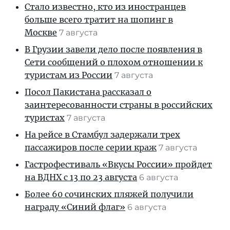
Стало известно, кто из иностранцев
больше всего тратит на шопинг в
Москве
7 августа
В Грузии завели дело после появления в
Сети сообщений о плохом отношении к
туристам из России
7 августа
Посол Пакистана рассказал о
заинтересованности страны в российских
туристах
7 августа
На рейсе в Стамбул задержали трех
пассажиров после серии краж
7 августа
Гастрофестиваль «Вкусы России» пройдет
на ВДНХ с 13 по 23 августа
6 августа
Более 60 сочинских пляжей получили
награду «Синий флаг»
6 августа