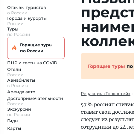
предс
Отзывы туристов
о России
Города и курорты
наиме
России
Туры
по России
колле
Горящие туры
по России
ПЦР и тесты на COVID
Горящие туры
по
Отели
России
Авиабилеты
в Россию
Аренда авто
Редакция «Тонкостей»
•
Достопримеча­тельности
России
57 % россиян считаю
Экскурсии
ставят свои достиж
по России
следует из результа
Гиды
сотрудники до 24 лет
Карты