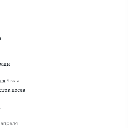
в
ради
уск
5 мая
сток после
e
1 апреля