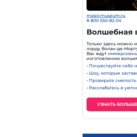
magicmuseum.ru
8 800 550-82-04
Волшебная 
Только здесь можно 
лорду Волан-де-Морту
Вас ждут
иммерсивны
изготовлению волшеб
•
Почувствуйте себя 
•
Шоу, которые застав
•
Проверьте смелость 
•
Расслабьтесь в уют
УЗНАТЬ БОЛЬШ