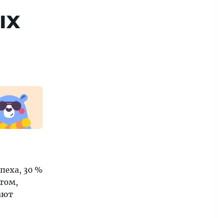
ых
пеха, 30 %
том,
ают