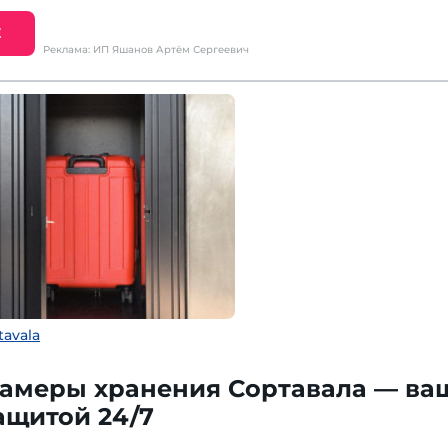
Е
Реклама: ИП Яшанов Артём Сергеевич
tavala
амеры хранения Сортавала — ва
ащитой 24/7