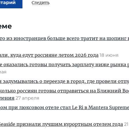
нтарий
Следить
еме
кто из иностранцев больше всего тратит на шопинг 
ли, куда едут россияне летом 2026 года
18 июня
 оказались готовы получать зарплату ниже рынка 
мая
 задумывались о переезде в город, где провели отп
сколько россиян готовы отправиться на Ближний Во
ления
27 апреля
м при люксовом отеле стал Le Ri в Mantera Suprem
Seaside признали лучшим курортным отелем года
2