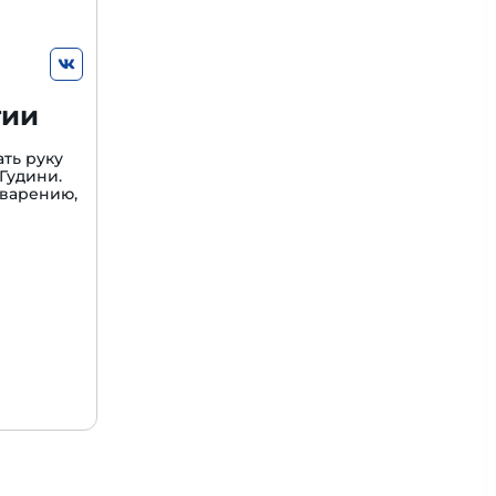
гии
ть руку
Гудини.
варению,