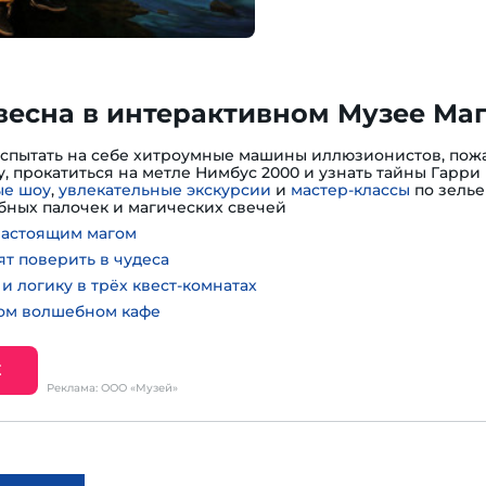
весна в интерактивном Музее Ма
испытать на себе хитроумные машины иллюзионистов, пожа
, прокатиться на метле Нимбус 2000 и узнать тайны Гарри 
е шоу
,
увлекательные экскурсии
и
мастер-классы
по зелье
ных палочек и магических свечей
настоящим магом
ят поверить в чудеса
и логику в трёх квест-комнатах
ном волшебном кафе
Е
Реклама: ООО «Музей»