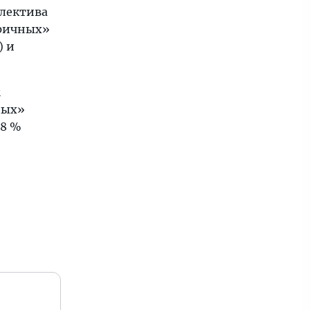
ллектива
тричных»
) и
м
ных»
18 %