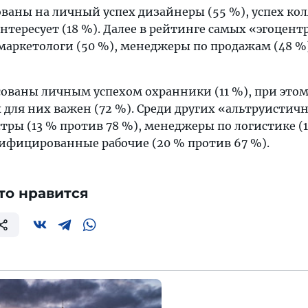
ваны на личный успех дизайнеры (55 %), успех ко
нтересует (18 %). Далее в рейтинге самых «эгоцен
маркетологи (50 %), менеджеры по продажам (48 %
ованы личным успехом охранники (11 %), при это
 для них важен (72 %). Среди других «альтруистич
тры (13 % против 78 %), менеджеры по логистике (
лифицированные рабочие (20 % против 67 %).
то нравится