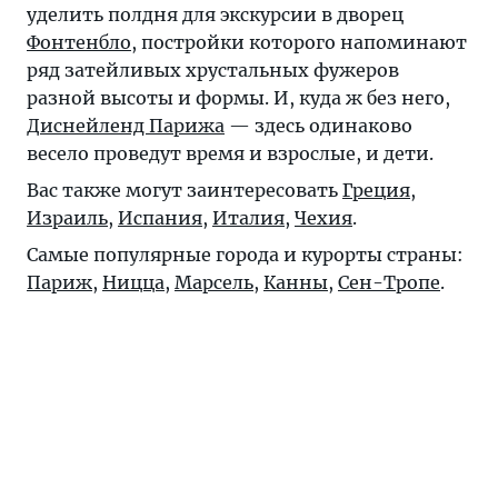
уделить полдня для экскурсии в дворец
Фонтенбло
, постройки которого напоминают
ряд затейливых хрустальных фужеров
разной высоты и формы. И, куда ж без него,
Диснейленд Парижа
— здесь одинаково
весело проведут время и взрослые, и дети.
Вас также могут заинтересовать
Греция
,
Израиль
,
Испания
,
Италия
,
Чехия
.
Самые популярные города и курорты страны:
Париж
,
Ницца
,
Марсель
,
Канны
,
Сен-Тропе
.