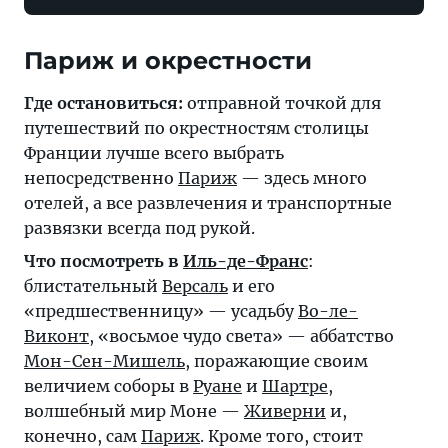
Париж и окрестности
Где остановиться:
отправной точкой для
путешествий по окрестностям столицы
Франции лучше всего выбрать
непосредственно
Париж
— здесь много
отелей, а все развлечения и транспортные
развязки всегда под рукой.
Что посмотреть в
Иль-де-Франс
:
блистательный
Версаль
и его
«предшественницу» — усадьбу
Во-ле-
Виконт
, «восьмое чудо света» — аббатство
Мон-Сен-Мишель
, поражающие своим
величием соборы в
Руане
и
Шартре
,
волшебный мир Моне —
Живерни
и,
конечно, сам
Париж
. Кроме того, стоит