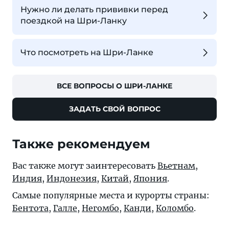
Нужно ли делать прививки перед
поездкой на Шри-Ланку
Что посмотреть на Шри-Ланке
ВСЕ ВОПРОСЫ О ШРИ-ЛАНКЕ
ЗАДАТЬ СВОЙ ВОПРОС
Также рекомендуем
Вас также могут заинтересовать
Вьетнам
,
Индия
,
Индонезия
,
Китай
,
Япония
.
Самые популярные места и курорты страны:
Бентота
,
Галле
,
Негомбо
,
Канди
,
Коломбо
.