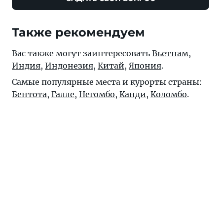
Также рекомендуем
Вас также могут заинтересовать
Вьетнам
,
Индия
,
Индонезия
,
Китай
,
Япония
.
Самые популярные места и курорты страны:
Бентота
,
Галле
,
Негомбо
,
Канди
,
Коломбо
.