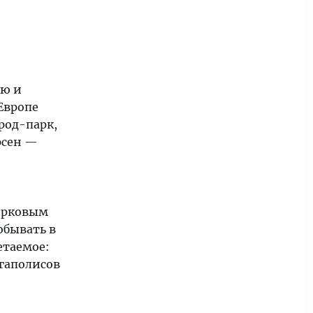
ю и
Европе
род-парк,
рсен —
ерковым
обывать в
четаемое:
гаполисов