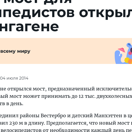
ипедистов откры
нгагене
 всему миру
 04 июля 2014
ене открылся мост, предназначенный исключитель
вый мост может принимать до 12 тыс. двухколесны
в в день.
оединил районы Вестербро и датский Манхэттен в ц
вил 230 м в длину. Предполагается, что новый мост
 велосипедистов от необходимости каждый день п