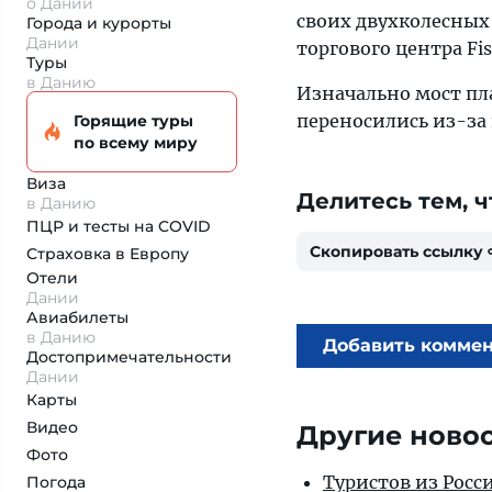
о Дании
своих двухколесных 
Города и курорты
Дании
торгового центра Fis
Туры
в Данию
Изначально мост пла
переносились из-за
Горящие туры
по всему миру
Виза
Делитесь тем, ч
в Данию
ПЦР и тесты на COVID
Скопировать ссылку
Страховка
в Европу
Отели
Дании
Авиабилеты
в Данию
Добавить комме
Достопримеча­тельности
Дании
Карты
Видео
Другие ново
Фото
Туристов из Росс
Погода