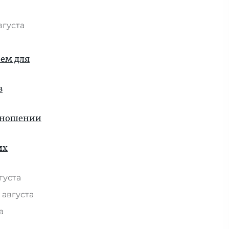
вгуста
ием для
в
отношении
их
вгуста
 августа
та