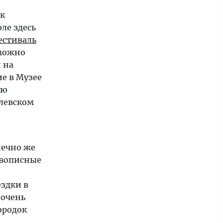
 к
ле здесь
естиваль
 можно
 на
ие в Музее
ию
олевском
нечно же
вописные
здки в
 очень
ородок