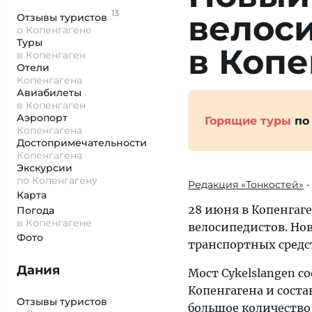
13
велос
Отзывы
туристов
о Копенгагене
Туры
в Копе
в Копенгаген
Отели
Копенгагена
Авиабилеты
в Копенгаген
Аэропорт
Горящие туры
по
Копенгагена
Достопримеча­тельности
Копенгагена
Экскурсии
по Копенгагену
Редакция «Тонкостей»
•
Карта
28 июня в Копенгаг
Погода
в Копенгагене
велосипедистов. Но
Фото
транспортных средст
Дания
Мост Cykelslangen с
Копенгагена и соста
Отзывы туристов
большое количество