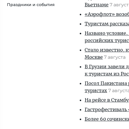
Вьетнаме
Праздники и события
7 авгус
«Аэрофлот» возоб
Туристам рассказ
Названо условие,
российских тури
Стало известно, 
Москве
7 августа
В Грузии завели 
к туристам из Ро
Посол Пакистана 
туристах
7 август
На рейсе в Стамб
Гастрофестиваль «
Более 60 сочинск