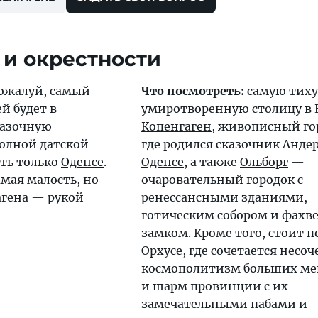
 и окрестности
ожалуй, самый
Что посмотреть:
самую тиху
й будет в
умиротворенную столицу в 
сказочную
Копенгаген
, живописный го
полной датской
где родился сказочник Анде
ть только
Оденсе
.
Оденсе
, а также
Ольборг
—
амая малость, но
очаровательный городок с
агена — рукой
ренессансными зданиями,
готическим собором и фахв
замком. Кроме того, стоит п
Орхусе
, где сочетается несо
космополитизм больших ме
и шарм провинции с их
замечательными пабами и