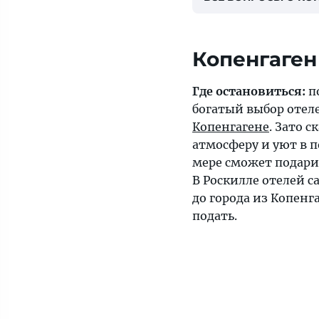
Копенгаген
Где остановиться:
п
богатый выбор отеле
Копенгагене
. Зато 
атмосферу и уют в 
мере сможет подари
В Роскилле отелей с
до города из Копенг
подать.