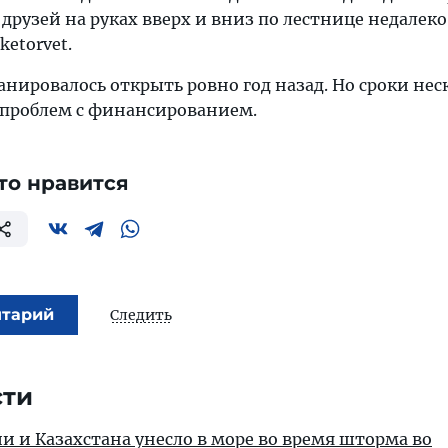
друзей на руках вверх и вниз по лестнице недалеко
ketorvet.
нировалось открыть ровно год назад. Но сроки нес
 проблем с финансированием.
то нравится
нтарий
Следить
сти
ии и Казахстана унесло в море во время шторма во