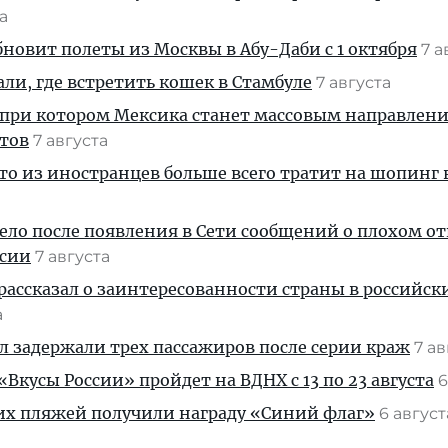
та
новит полеты из Москвы в Абу-Даби с 1 октября
7 а
али, где встретить кошек в Стамбуле
7 августа
 при котором Мексика станет массовым направлен
стов
7 августа
кто из иностранцев больше всего тратит на шопинг 
дело после появления в Сети сообщений о плохом 
ссии
7 августа
рассказал о заинтересованности страны в российск
а
ул задержали трех пассажиров после серии краж
7 а
Вкусы России» пройдет на ВДНХ с 13 по 23 августа
6
их пляжей получили награду «Синий флаг»
6 авгус