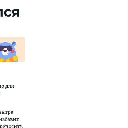
лся
но для
х
ентре
 избавит
ереносить