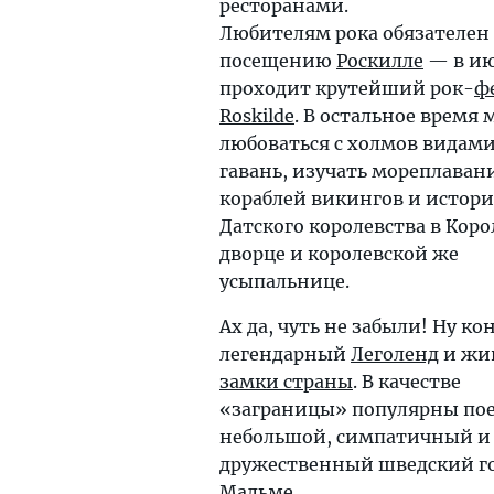
ресторанами.
Любителям рока обязателен
посещению
Роскилле
— в ию
проходит крутейший рок-
ф
Roskilde
. В остальное время
любоваться с холмов видами
гавань, изучать мореплаван
кораблей викингов и истор
Датского королевства в Кор
дворце и королевской же
усыпальнице.
Ах да, чуть не забыли! Ну ко
легендарный
Леголенд
и жи
замки страны
. В качестве
«заграницы» популярны пое
небольшой, симпатичный и
дружественный шведский г
Мальме
.