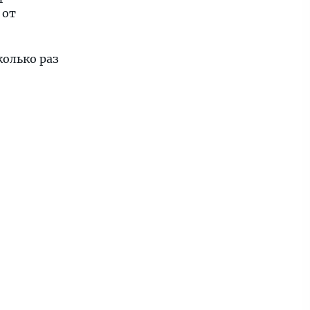
 от
колько раз