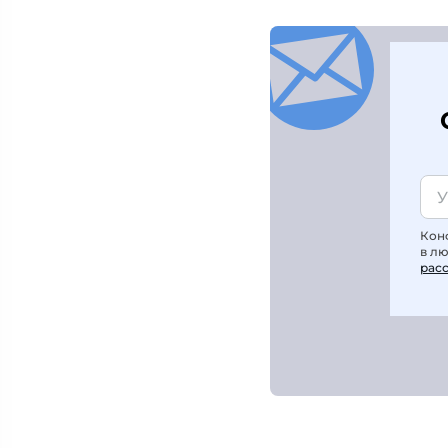
Кон
в л
рас