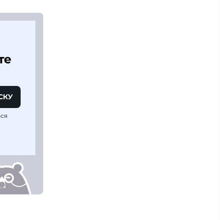
те
СКУ
ься