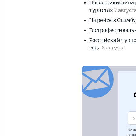
Посол Пакистана 
туристах
7 август
На рейсе в Стамб
Гастрофестиваль «
Российский турпо
года
6 августа
Кон
в л