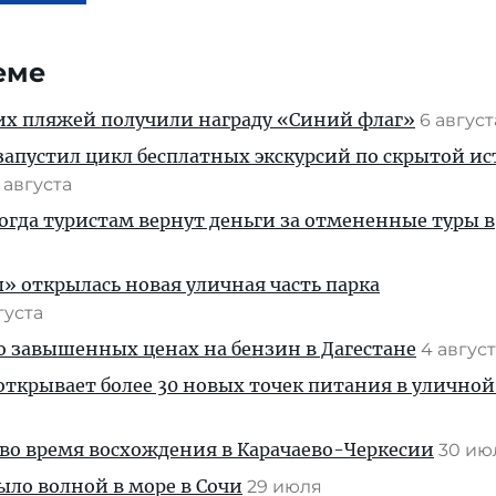
еме
их пляжей получили награду «Синий флаг»
6 авгус
апустил цикл бесплатных экскурсий по скрытой и
 августа
когда туристам вернут деньги за отмененные туры в
» открылась новая уличная часть парка
густа
 о завышенных ценах на бензин в Дагестане
4 авгус
ткрывает более 30 новых точек питания в уличной
во время восхождения в Карачаево-Черкесии
30 и
ыло волной в море в Сочи
29 июля