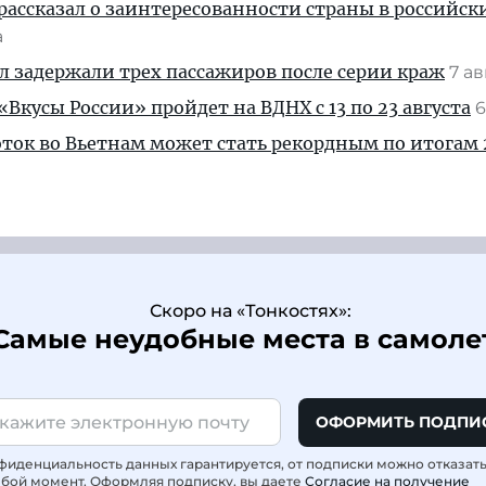
рассказал о заинтересованности страны в российск
а
ул задержали трех пассажиров после серии краж
7 а
Вкусы России» пройдет на ВДНХ с 13 по 23 августа
6
ток во Вьетнам может стать рекордным по итогам 
Скоро на «Тонкостях»:
Самые неудобные места в самоле
ОФОРМИТЬ ПОДПИ
фиденциальность данных гарантируется, от подписки можно отказат
юбой момент. Оформляя подписку, вы даете
Согласие на получение