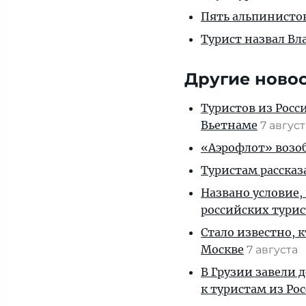
Пять альпинистов
Турист назвал В
Другие ново
Туристов из Росс
Вьетнаме
7 авгус
«Аэрофлот» возоб
Туристам рассказ
Названо условие,
российских тури
Стало известно, 
Москве
7 августа
В Грузии завели 
к туристам из Ро