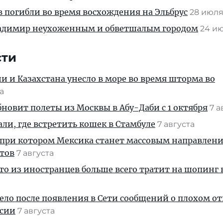
 погибли во время восхождения на Эльбрус
28 июл
ладимир неухоженным и обветшалым городом
24 и
сти
ии и Казахстана унесло в море во время шторма во
та
новит полеты из Москвы в Абу-Даби с 1 октября
7 а
али, где встретить кошек в Стамбуле
7 августа
 при котором Мексика станет массовым направлен
стов
7 августа
кто из иностранцев больше всего тратит на шопинг 
дело после появления в Сети сообщений о плохом 
ссии
7 августа