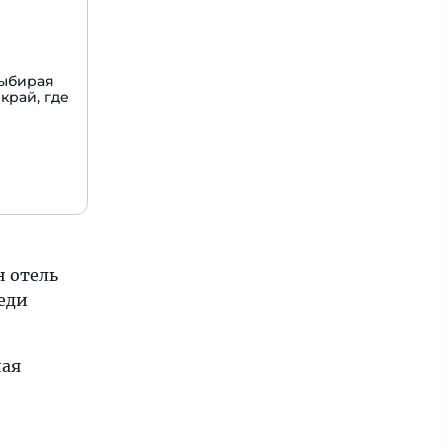
Выбирая
край, где
 отель
реди
ная