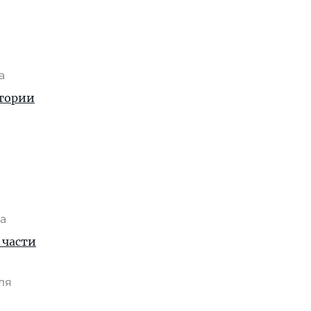
та
стории
та
 части
юля