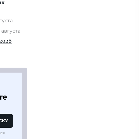
их
вгуста
 августа
2026
те
СКУ
ься