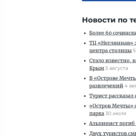
Новости по т
Более 60 сочинск
ТЦ «Неглинная» з
центра столицы
5
Стало известно, 
Крым
5 августа
В «Острове Мечты
развлечений
4 ав
Турист рассказал
«Остров Мечты» о
парка
30 июля
Альпинист погиб 
Двух туристов см