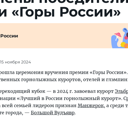
и «Го­ры России»
 России
 15 ноября 2024
прошла церемония вручения премии «Горы России». 
ственных горнолыжных курортов, отелей и глэмпин
реходящий кубок — в 2024 г. завоевал курорт
Эльб
нации «Лучший в России горнолыжный курорт». С
а всей семьей лидером признан
Манжерок
, а среди 
те города, —
Большой Вудъявр
.