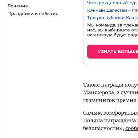
Четырехдневный тур 
Лечение
Южный Дагестан – пя
Праздники и события
Три республики Кавк
Мы команда, за плеча
нас, вы выбираете
от
вам всегда будут рады
УЗНАТЬ БОЛЬШ
Также награды полу
Манжерока, а лучшим
глэмпингов премия 
Самым комфортным к
Поляна награждена
безопасности»,
соо