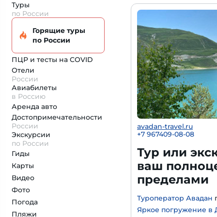
Туры
по России
Горящие туры
по России
ПЦР и тесты на COVID
Отели
России
Авиабилеты
в Россию
Аренда авто
Достопримеча­тельности
России
avadan-travel.ru
+7 967409-08-08
Экскурсии
по России
Тур или экс
Гиды
ваш полноце
Карты
пределами
Видео
Фото
Туроператор Авадан
Погода
Яркое погружение в Д
Пляжи