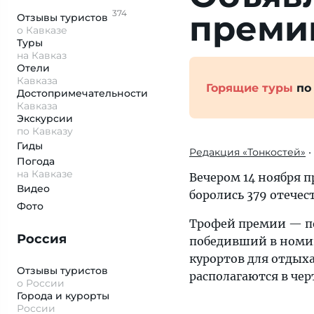
374
пре­ми
Отзывы
туристов
о Кавказе
Туры
на Кавказ
Отели
Кавказа
Горящие туры
по
Достопримеча­тельности
Кавказа
Экскурсии
по Кавказу
Гиды
Редакция «Тонкостей»
•
Погода
на Кавказе
Вечером 14 ноября 
Видео
боролись 379 отече
Фото
Трофей премии — пе
Россия
победивший в номи
курортов для отдых
Отзывы туристов
располагаются в чер
о России
Города и курорты
России