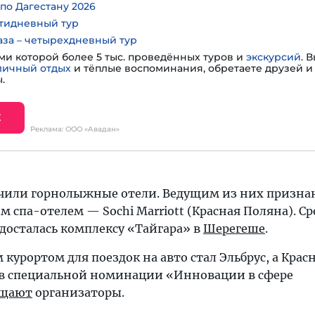
по Дагестану 2026
тидневный тур
аза – четырехдневный тур
ми которой более 5 тыс. проведённых туров и
экскурсий
. 
личный отдых
и тёплые воспоминания, обретаете друзей и 
.
Е
Реклама: ООО «Авадан»
чили горнолыжные отели. Ведущим из них признан
 спа-отелем — Sochi Marriott (Красная Поляна). С
досталась комплексу «Тайгара» в
Шерегеше
.
урортом для поездок на авто стал Эльбрус, а Крас
 в специальной номинации «Инновации в сфере
бщают
организаторы.