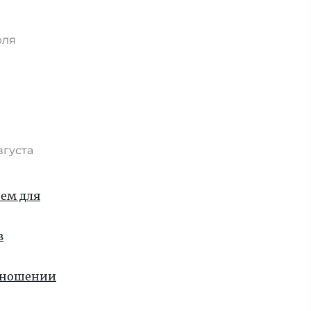
я
юля
вгуста
ием для
в
отношении