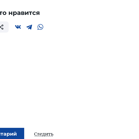
то нравится
нтарий
Следить