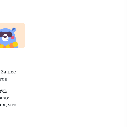
За нее
гов.
рус
,
реди
тех, что