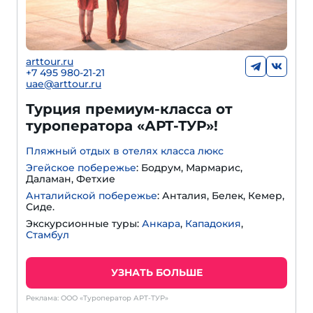
arttour.ru
+
7 495 980-21-21
uae@arttour.ru
Турция премиум-класса от
туроператора «АРТ-ТУР»!
Пляжный отдых в отелях класса люкс
Эгейское побережье
: Бодрум, Мармарис,
Даламан, Фетхие
Анталийской побережье
: Анталия, Белек, Кемер,
Сиде.
Экскурсионные туры:
Анкара
,
Кападокия
,
Стамбул
УЗНАТЬ БОЛЬШЕ
Реклама: ООО «Туроператор АРТ-ТУР»