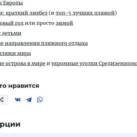
ы Европы
и: краткий ликбез
(и
топ-5 лучших пляжей
)
Новый год
или просто
зимой
 детьми
е направления пляжного отдыха
пляжи мира
е острова в мире
и
укромные уголки Средиземном
то нравится
урции