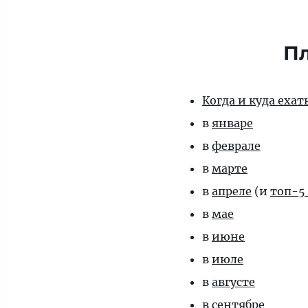
Пл
Когда и куда еха
в
январе
в
феврале
в
марте
в
апреле
(и
топ-5
в
мае
в
июне
в
июле
в
августе
в
сентябре