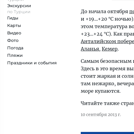
Экскурсии
До начала октября
п
по Турции
Гиды
и +19...+20 °С ночь
Карты
этом температура во
Видео
+23...+24 °С). Как 
Фото
Анталийском побер
Погода
Аланья
,
Кемер
.
Пляжи
Самым безопасным и
Праздники и события
Здесь в это время в
стоит жаркая и солн
там нежарко, вечера
море купаются.
Читайте также стр
10 сентября 2013 г.