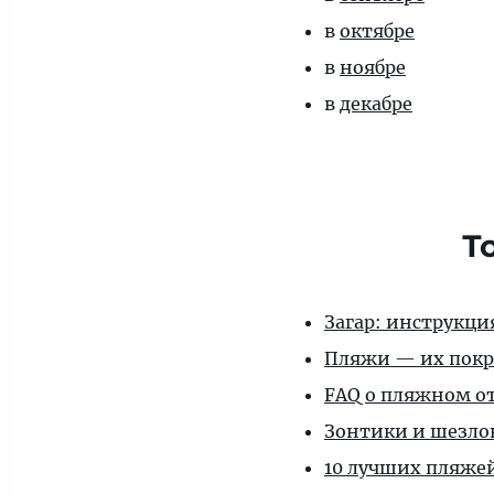
в
октябре
в
ноябре
в
декабре
Т
Загар: инструкц
Пляжи — их покр
FAQ о пляжном о
Зонтики и шезло
10 лучших пляже