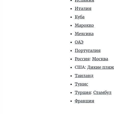
Испания
Италия
Куба
Марокко
Мексика
ОАЭ
Португалия
Россия
:
Москва
США:
Дикие пля
Таиланд
Тунис
Турция
:
Стамбул
Франция