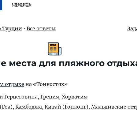
Следить
о Турции
•
Все ответы
Зад
е места для пляжного отдых
ом отдыхе
на «Тонкостях»
и Герцеговина
,
Греция
,
Хорватия
(
Гоа
),
Камбоджа
,
Китай
(
Гонконг
),
Мальдивские ост