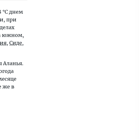
8 °С днем
и, при
еделах
на южном,
ия
,
Сиде
,
 Аланья.
огода
месяце
е же в