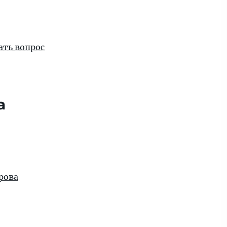
ать вопрос
а
рова