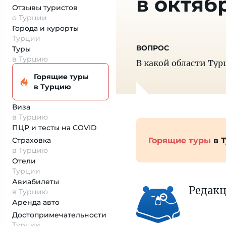
в октяб
Отзывы туристов
о Турции
Города и курорты
Турции
Туры
в Турцию
В какой области Тур
Горящие туры
в Турцию
Виза
в Турцию
ПЦР и тесты на COVID
Горящие туры
в 
Страховка
в Турцию
Отели
Турции
Авиабилеты
Редак
в Турцию
Аренда авто
Достопримеча­тельности
Турции