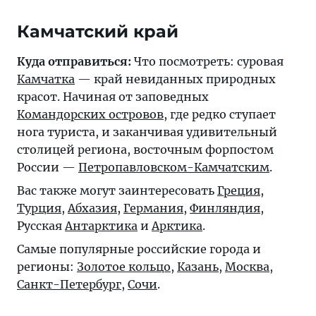
Камчатский край
Куда отправиться:
Что посмотреть: суровая
Камчатка
— край невиданных природных
красот. Начиная от заповедных
Командорских островов
, где редко ступает
нога туриста, и заканчивая удивительный
столицей региона, восточным форпостом
России —
Петропавловском-Камчатским
.
Вас также могут заинтересовать
Греция
,
Турция
,
Абхазия
,
Германия
,
Финляндия
,
Русская
Антарктика
и
Арктика
.
Самые популярные российские города и
регионы:
Золотое кольцо
,
Казань
,
Москва
,
Санкт-Петербург
,
Сочи
.