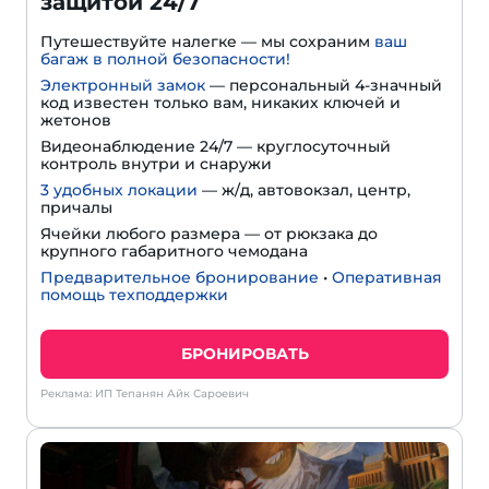
защитой 24/7
Путешествуйте налегке — мы сохраним
ваш
багаж в полной безопасности!
Электронный замок
— персональный 4-значный
код известен только вам, никаких ключей и
жетонов
Видеонаблюдение 24/7 — круглосуточный
контроль внутри и снаружи
3 удобных локации
— ж/д, автовокзал, центр,
причалы
Ячейки любого размера — от рюкзака до
крупного габаритного чемодана
Предварительное бронирование
•
Оперативная
помощь техподдержки
БРОНИРОВАТЬ
Реклама: ИП Тепанян Айк Сароевич