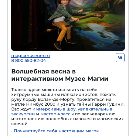
magicmuseum.ru
8 800 550-82-04
Волшебная весна в
интерактивном Музее Магии
Только здесь можно испытать на себе
хитроумные машины иллюзионистов, пожать
руку лорду Волан-де-Морту, прокатиться на
метле Нимбус 2000 и узнать тайны Гарри Гудини.
Вас ждут
иммерсивные шоу
,
увлекательные
экскурсии
и
мастер-классы
по зельеварению,
изготовлению волшебных палочек и магических
свечей
•
Почувствуйте себя настоящим магом