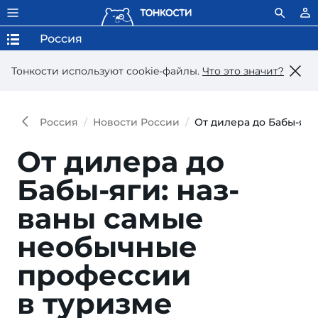
Россия
Тонкости используют сookie-файлы.
Что это значит?
Россия
Новости России
От дилера до Бабы-яг
От дилера до
Бабы-яги: наз­
ваны са­мые
необыч­ные
профес­сии
в туризме