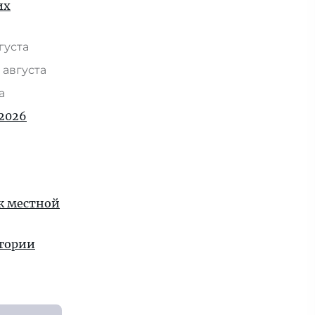
их
вгуста
 августа
та
2026
 к местной
стории