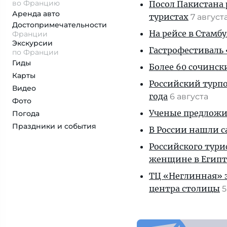
во Францию
Посол Пакистана 
Аренда авто
туристах
7 август
Достопримеча­тельности
На рейсе в Стамб
Франции
Экскурсии
Гастрофестиваль «
по Франции
Гиды
Более 60 сочинск
Карты
Российский турпо
Видео
года
6 августа
Фото
Ученые предложил
Погода
Праздники и события
В России нашли с
Российского тури
женщине в Египт
ТЦ «Неглинная» з
центра столицы
5