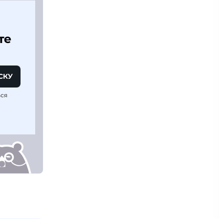
те
СКУ
ься