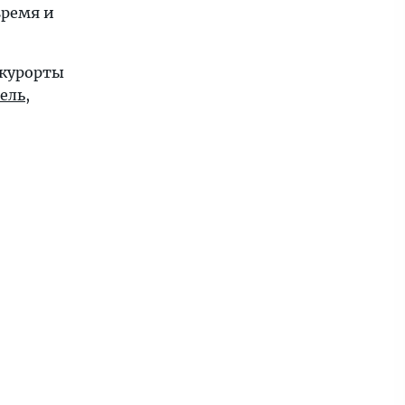
время и
 курорты
ель
,