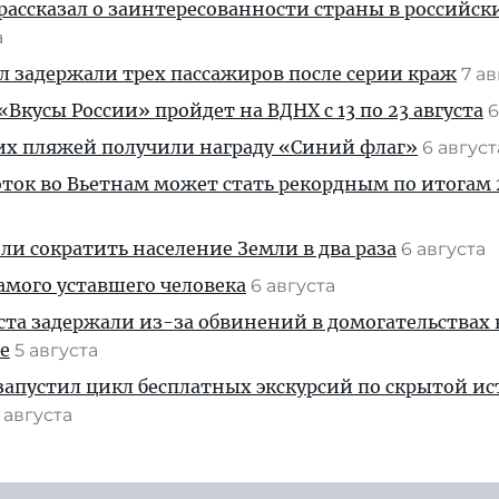
рассказал о заинтересованности страны в российск
а
ул задержали трех пассажиров после серии краж
7 а
Вкусы России» пройдет на ВДНХ с 13 по 23 августа
6
их пляжей получили награду «Синий флаг»
6 авгус
ток во Вьетнам может стать рекордным по итогам 
и сократить население Земли в два раза
6 августа
амого уставшего человека
6 августа
ста задержали из-за обвинений в домогательствах
е
5 августа
апустил цикл бесплатных экскурсий по скрытой и
 августа