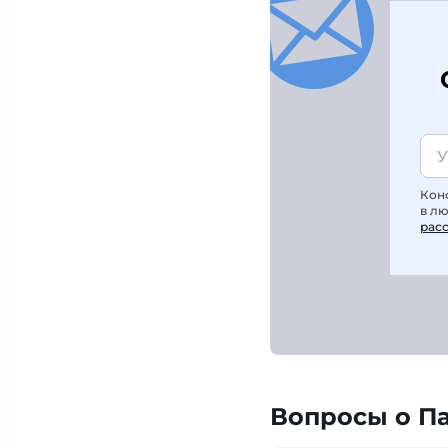
Кон
в л
рас
Вопросы о П