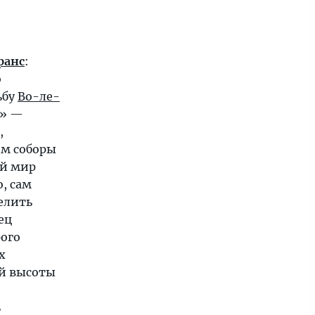
ранс
:
о
ьбу
Во-ле-
а» —
,
м соборы
ый мир
, сам
делить
ец
рого
х
й высоты
ь