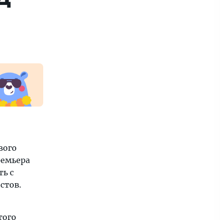
вого
ремьера
ть с
стов.
того