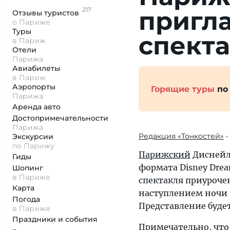
217
пригл
Отзывы
туристов
о Париже
Туры
спект
в Париж
Отели
Парижа
Авиабилеты
в Париж
Аэропорты
Горящие туры
по
Парижа
Аренда авто
Достопримеча­тельности
Парижа
Редакция «Тонкостей»
•
Экскурсии
по Парижу
Парижский
Диснейл
Гиды
формата Disney Drea
Шопинг
в Париже
спектакля приурочен
Карта
наступлением ночи 
Погода
Представление буде
в Париже
Праздники и события
Примечательно, что 