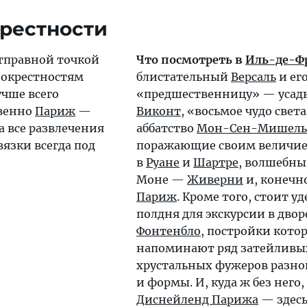
рестности
тправной точкой
Что посмотреть в
Иль-де-Ф
 окрестностям
блистательный
Версаль
и ег
чше всего
«предшественницу» — усад
твенно
Париж
—
Виконт
, «восьмое чудо свет
 а все развлечения
аббатство
Мон-Сен-Мишель
язки всегда под
поражающие своим величие
в
Руане
и
Шартре
, волшебн
Моне —
Живерни
и, конечно
Париж
. Кроме того, стоит у
полдня для экскурсии в двор
Фонтенбло
, постройки кото
напоминают ряд затейливы
хрустальных фужеров разно
и формы. И, куда ж без него,
Диснейленд Парижа
— здес