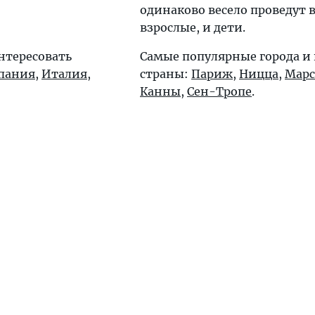
одинаково весело проведут 
взрослые, и дети.
нтересовать
Самые популярные города и
пания
,
Италия
,
страны:
Париж
,
Ницца
,
Марс
Канны
,
Сен-Тропе
.