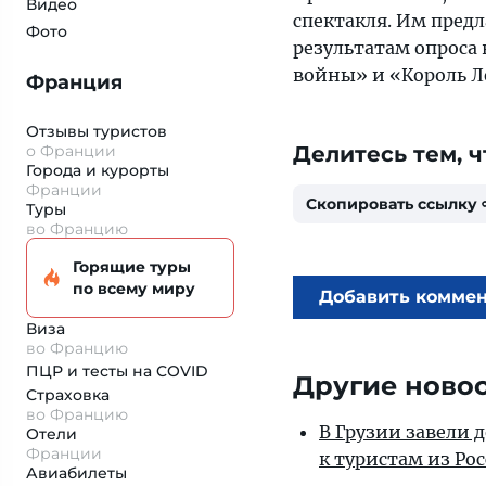
Видео
спектакля. Им предл
Фото
результатам опроса
войны» и «Король Л
Франция
Отзывы туристов
о Франции
Делитесь тем, ч
Города и курорты
Франции
Скопировать ссылку
Туры
во Францию
Горящие туры
по всему миру
Добавить комме
Виза
во Францию
ПЦР и тесты на COVID
Другие ново
Страховка
во Францию
В Грузии завели 
Отели
Франции
к туристам из Ро
Авиабилеты