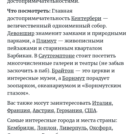
достопримечательностями.
Что посмотреть:
Главная
достопримечательность
Кентербери
—
величественный одноименный собор.
Девоншир
знаменит замками и природными
парками, а
Плимут
— живописными
пейзажами и старинным кварталом
Барбикан. В
Саутгемптоне
стоит посетить
многочисленные галереи и театры (не забыв
заскочить в паб).
Брайтон
— это церкви и
интересные музеи, а
Борнмут
порадует
зоопарком, океанариумом и «Борнмутским
глазом».
Вас также могут заинтересовать
Италия
,
Франция
,
Австрия
,
Германия
,
США
.
Самые интересные города и места страны:
Кембридж
,
Лондон
,
Ливерпуль
,
Оксфорд
,