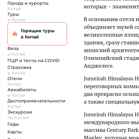
Города и курорты
которых - знаменитый
Китая
Туры
В основании отеля 
в Китай
объединяет музей со
Горящие туры
великолепные площ
в Китай
здания, сразу став
Виза
японский архитектор
в Китай
Олимпийский стадио
ПЦР и тесты на COVID
Анджелесе.
Страховка
в Китай
Jumeirah Himalayas 
Отели
Китая
переговорных комна
Авиабилеты
два прекрасно оснащ
в Китай
Достопримеча­тельности
а также специальную
Китая
Экскурсии
Jumeirah Himalayas 
по Китаю
международного выс
Гиды
массива Century Par
Карты
Maglev, которые мо