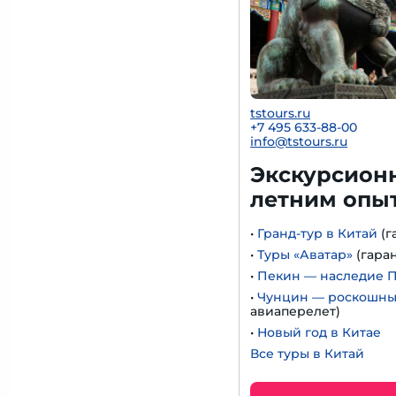
tstours.ru
+7 495 633-88-00
info@tstours.ru
Экскурсионн
летним опы
•
Гранд-тур в Китай
(г
•
Туры «Аватар»
(гара
•
Пекин — наследие 
•
Чунцин — роскошный
авиаперелет)
•
Новый год в Китае
Все туры в Китай