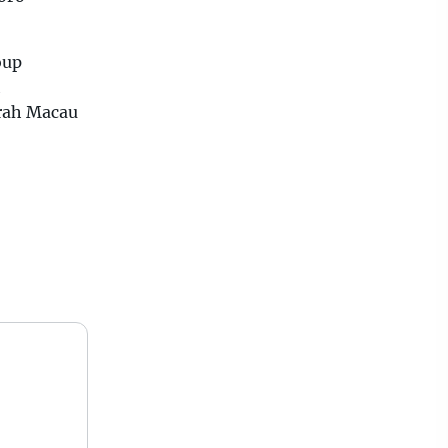
oup
h
rah Macau