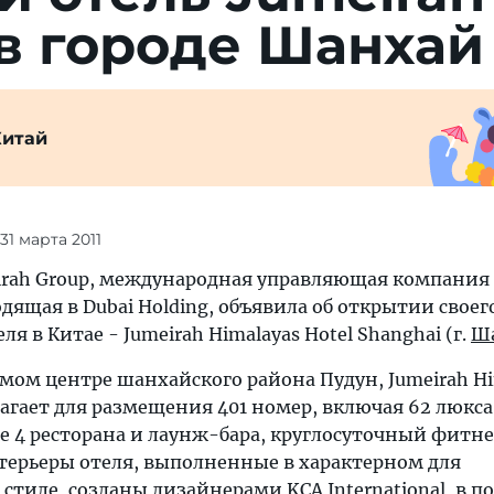
в городе Шанхай
Китай
 31 марта 2011
meirah Group, международная управляющая компания 
дящая в Dubai Holding, объявила об открытии своег
я в Китае - Jumeirah Himalayas Hotel Shanghai (г.
Ш
мом центре шанхайского района Пудун, Jumeirah Hi
лагает для размещения 401 номер, включая 62 люкса
е 4 ресторана и лаунж-бара, круглосуточный фитн
терьеры отеля, выполненные в характерном для
стиле, созданы дизайнерами KCA International, в 