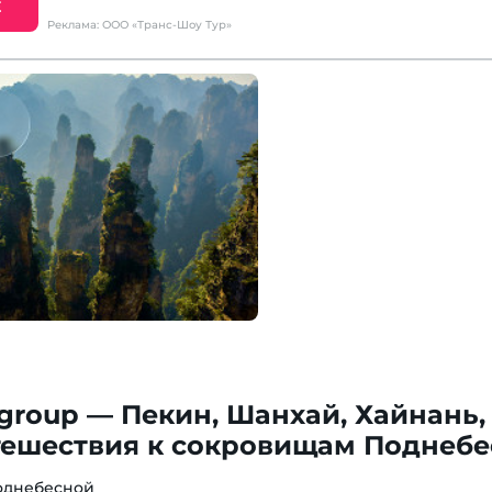
Е
Реклама: ООО «Транс-Шоу Тур»
 group — Пекин, Шанхай, Хайнань,
тешествия к сокровищам Поднеб
однебесной