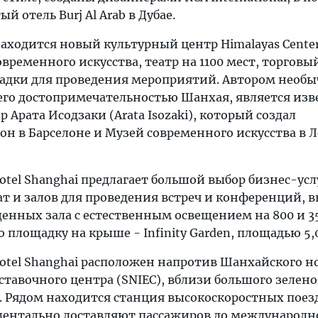
 отель Burj Al Arab в Дубае.
находится новый культурный центр Himalayas Cente
временного искусства, театр на 1100 мест, торговы
адки для проведения мероприятий. Автором необы
шего достопримечательностью Шанхая, является из
 Арата Исодзаки (Arata Isozaki), который создал
н в Барселоне и Музей современного искусства в Л
Hotel Shanghai предлагает большой выбор бизнес-усл
т и залов для проведения встреч и конференций, 
енных зала с естественным освещением на 800 и 35
 площадку на крыше - Infinity Garden, площадью 5,
Hotel Shanghai расположен напротив Шанхайского н
тавочного центра (SNIEC), вблизи большого зелено
k. Рядом находится станция высокоскоростных поез
ментально доставляют пассажиров до международн