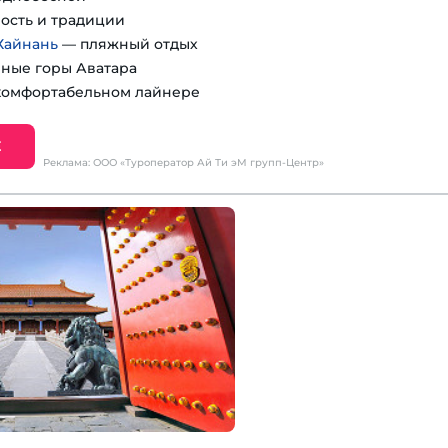
ость и традиции
Хайнань
— пляжный отдых
ные горы Аватара
комфортабельном лайнере
Е
Реклама: ООО «Туроператор Ай Ти эМ групп-Центр»