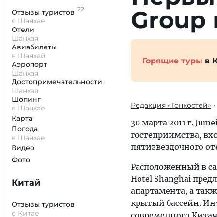
22
Group 
Отзывы
туристов
о Шанхае
Отели
Шанхая
Авиабилеты
в Шанхай
Горящие туры
в 
Аэропорт
Шанхая
Достопримеча­тельности
Шанхая
Шопинг
Редакция «Тонкостей»
•
в Шанхае
Карта
30 марта 2011 г. Ju
Погода
гостеприимства, вхо
в Шанхае
пятизвездочного отел
Видео
Фото
Расположенный в са
Hotel Shanghai пред
Китай
апартамента, а такж
крытый бассейн. Ин
Отзывы туристов
о Китае
современного Китая 