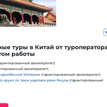
ые туры в Китай от туроператора
том работы
арантированный авиаперелет)
нтированный авиаперелет)
Поднебесной Империи
(гарантированный авиаперелет)
 круиз по трем ущельям реки Янцзы
(гарантированный