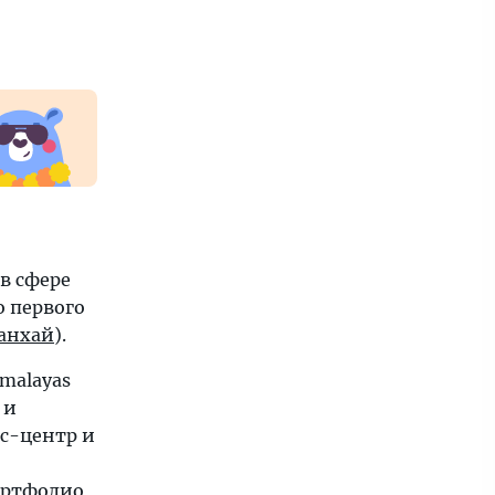
в сфере
о первого
анхай
).
malayas
 и
ес-центр и
портфолио