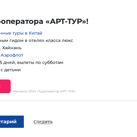
роператора «АРТ-ТУР»!
нные туры в Китай
ным гидом в отелях класса люкс
. Хайнань
 Аэрофлот
15 дней, вылеты по субботам
 с детьми
Е
Реклама: ООО «Туроператор АРТ-ТУР»
нтарий
Следить