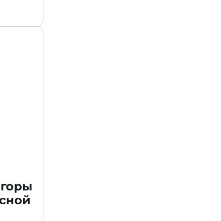
 горы
есной