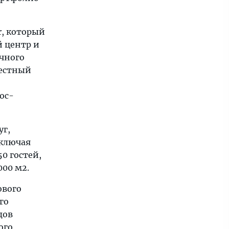
r, который
й центр и
чного
вестный
ос-
уг,
включая
0 гостей,
000 м2.
ового
го
дов
ого