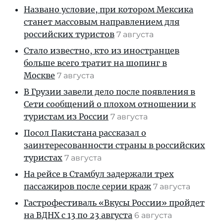
Названо условие, при котором Мексика
станет массовым направлением для
российских туристов
7 августа
Стало известно, кто из иностранцев
больше всего тратит на шопинг в
Москве
7 августа
В Грузии завели дело после появления в
Сети сообщений о плохом отношении к
туристам из России
7 августа
Посол Пакистана рассказал о
заинтересованности страны в российских
туристах
7 августа
На рейсе в Стамбул задержали трех
пассажиров после серии краж
7 августа
Гастрофестиваль «Вкусы России» пройдет
на ВДНХ с 13 по 23 августа
6 августа