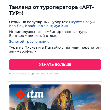
Таиланд от туроператора «АРТ-
ТУР»!
Отдых на популярных курортах:
Пхукет
,
Самуи
,
Као Лак
,
Краби
,
Ко Чанг
,
Хуа Хин
Индивидуальные комбинированные туры
Бангкок + пляжный отдых
Золотой треугольник
Туры на Пхукет и в Паттайю с прямым перелетом
а/к «Аэрофлот»
УЗНАТЬ БОЛЬШЕ
Реклама: ООО «Туроператор АРТ-ТУР»