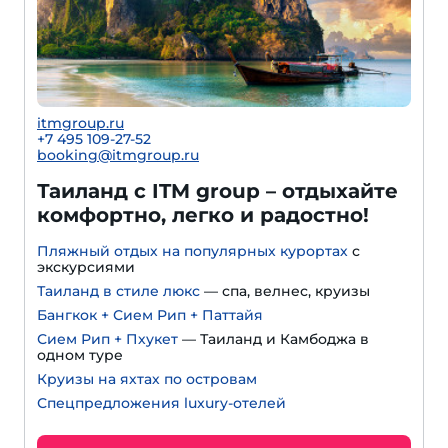
itmgroup.ru
+7 495 109-27-52
booking@itmgroup.ru
Таиланд с ITM group – отдыхайте
комфортно, легко и радостно!
Пляжный отдых на популярных курортах
с
экскурсиями
Таиланд в стиле люкс
— спа, велнес, круизы
Бангкок + Сием Рип + Паттайя
Сием Рип + Пхукет
— Таиланд и Камбоджа в
одном туре
Круизы на яхтах по островам
Спецпредложения luxury-отелей