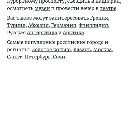
Курортному проспекту
, съездить в нацпарки,
осмотреть
музеи
и провести вечер в
театре
.
Вас также могут заинтересовать
Греция
,
Турция
,
Абхазия
,
Германия
,
Финляндия
,
Русская
Антарктика
и
Арктика
.
Самые популярные российские города и
регионы:
Золотое кольцо
,
Казань
,
Москва
,
Санкт-Петербург
,
Сочи
.