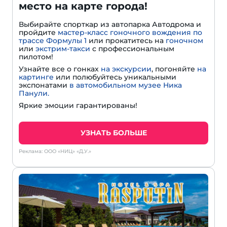
место на карте города!
Выбирайте спорткар из автопарка Автодрома и
пройдите
мастер-класс гоночного вождения по
трассе Формулы 1
или прокатитесь на
гоночном
или
экстрим-такси
с профессиональным
пилотом!
Узнайте все о гонках
на экскурсии
, погоняйте
на
картинге
или полюбуйтесь уникальными
экспонатами
в автомобильном музее Ника
Панули.
Яркие эмоции гарантированы!
УЗНАТЬ БОЛЬШЕ
Реклама: ООО «НИЦ» «Д.У.»