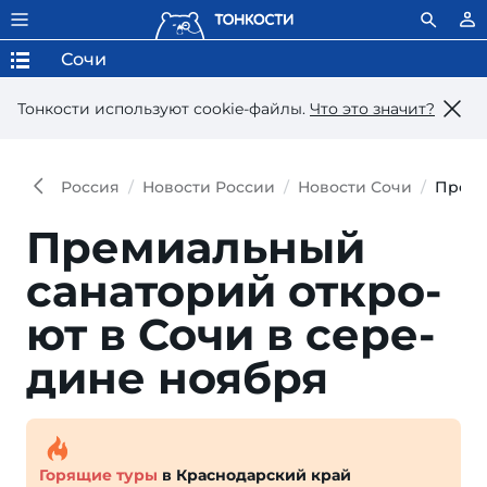
Сочи
Тонкости используют сookie-файлы.
Что это значит?
Россия
Новости России
Новости Сочи
Преми
Премиальный
санаторий от­кро­
ют в Со­чи в се­ре­
ди­не ноября
Горящие туры
в Краснодарский край