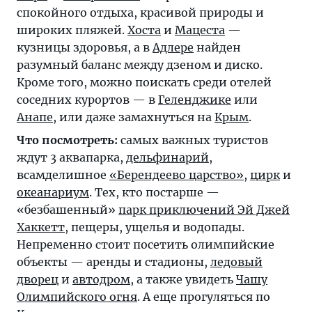
спокойного отдыха, красивой природы и
широких пляжей.
Хоста
и
Мацеста
—
кузницы здоровья, а в
Адлере
найден
разумный баланс между дзеном и диско.
Кроме того, можно поискать среди отелей
соседних курортов — в
Геленджике
или
Анапе
, или даже замахнуться на
Крым
.
Что посмотреть:
самых важных туристов
ждут 3 аквапарка,
дельфинарий
,
всамделишное
«Берендеево царство»
,
цирк
и
океанариум
. Тех, кто постарше —
«безбашенный»
парк приключений Эй Джей
Хаккетт
, пещеры, ущелья и водопады.
Непременно стоит посетить олимпийские
объекты — аренды и стадионы,
ледовый
дворец
и
автодром
, а также увидеть
Чашу
Олимпийского огня
. А еще прогуляться по