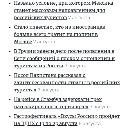
Названо условие, при котором Мексика
станет массовым направлением для
российских туристов
7 августа
Стало известно, кто из иностранцев
больше всего тратит на шопинг в
Москве
7 августа
В Грузии завели дело после появления в
Сети сообщений о плохом отношении к
туристам из России
7 августа
Посол Пакистана рассказал о
заинтересованности страны в российских
туристах
7 августа
На рейсе в Стамбул задержали трех
пассажиров после серии краж
7 августа
Гастрофестиваль «Вкусы России» пройдет
на ВДНХ с 13 по 23 августа
6 августа