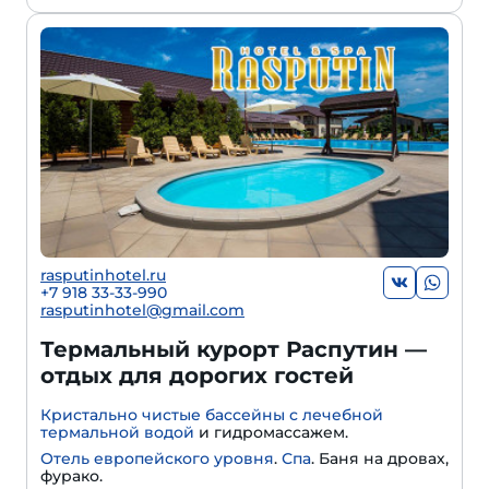
rasputinhotel.ru
+7 918 33-33-990
rasputinhotel@gmail.com
Термальный курорт Распутин —
отдых для дорогих гостей
Кристально чистые бассейны с лечебной
термальной водой
и гидромассажем.
Отель европейского уровня
.
Спа
. Баня на дровах,
фурако.