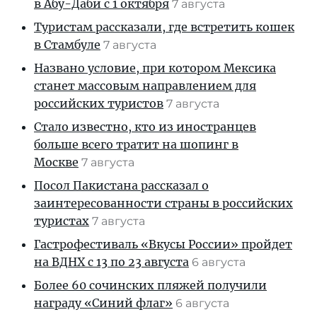
в Абу-Даби с 1 октября
7 августа
Туристам рассказали, где встретить кошек
в Стамбуле
7 августа
Названо условие, при котором Мексика
станет массовым направлением для
российских туристов
7 августа
Стало известно, кто из иностранцев
больше всего тратит на шопинг в
Москве
7 августа
Посол Пакистана рассказал о
заинтересованности страны в российских
туристах
7 августа
Гастрофестиваль «Вкусы России» пройдет
на ВДНХ с 13 по 23 августа
6 августа
Более 60 сочинских пляжей получили
награду «Синий флаг»
6 августа