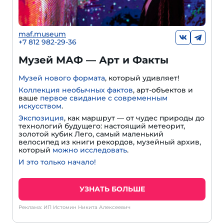
maf.museum
+7 812 982-29-36
Музей МАФ — Арт и Факты
Музей нового формата
, который удивляет!
Коллекция необычных фактов
, арт-объектов и
ваше
первое свидание с современным
искусством
.
Экспозиция
, как маршрут — от чудес природы до
технологий будущего: настоящий метеорит,
золотой кубик Лего, самый маленький
велосипед из книги рекордов, музейный архив,
который
можно исследовать
.
И это только начало!
УЗНАТЬ БОЛЬШЕ
Реклама: ИП Истомин Никита Алексеевич