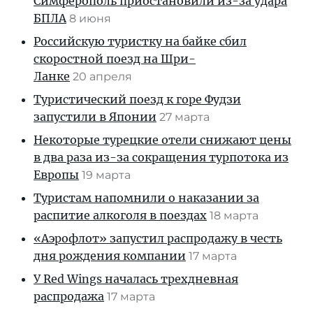
Симферополь приостановили из-за удара
БПЛА
8 июня
Российскую туристку на байке сбил
скоростной поезд на Шри-
Ланке
20 апреля
Туристический поезд к горе Фудзи
запустили в Японии
27 марта
Некоторые турецкие отели снижают цены
в два раза из-за сокращения турпотока из
Европы
19 марта
Туристам напомнили о наказании за
распитие алкоголя в поездах
18 марта
«Аэрофлот» запустил распродажу в честь
дня рождения компании
17 марта
У Red Wings началась трехдневная
распродажа
17 марта