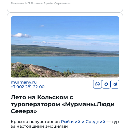
Реклама: ИП Яшанов Артём Сергеевич
murmany.ru
+7 902 281-22-00
Лето на Кольском с
туроператором «Мурманы.Люди
Севера»
Красота полуостровов
Рыбачий и Средний
— тур
за настоящими эмоциями