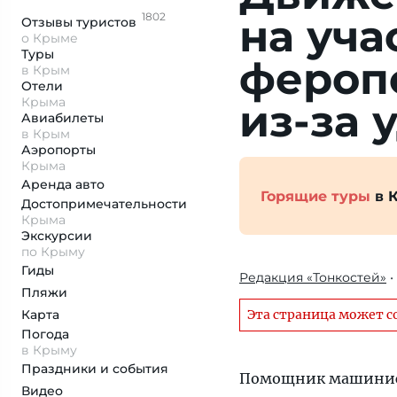
1802
на уча
Отзывы
туристов
о Крыме
Туры
фе­ро­п
в Крым
Отели
Крыма
из-за 
Авиабилеты
в Крым
Аэропорты
Крыма
Аренда авто
Горящие туры
в 
Достопримеча­тельности
Крыма
Экскурсии
по Крыму
Гиды
Редакция «Тонкостей»
•
Пляжи
Карта
Эта страница может с
Погода
в Крыму
Праздники и события
Помощник машиниста
Видео