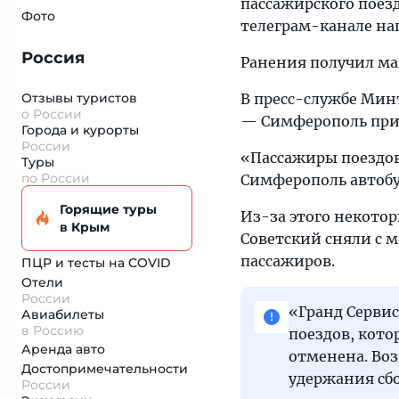
пассажирского поез
Фото
телеграм-канале нап
Россия
Ранения получил ма
Отзывы туристов
В пресс-службе Минт
о России
— Симферополь при
Города и курорты
России
«Пассажиры поездов 
Туры
по России
Симферополь автобу
Горящие туры
Из-за этого некотор
в Крым
Советский сняли с 
пассажиров.
ПЦР и тесты на COVID
Отели
России
«Гранд Сервис
Авиабилеты
в Россию
поездов, кото
Аренда авто
отменена. Воз
Достопримеча­тельности
удержания сбо
России