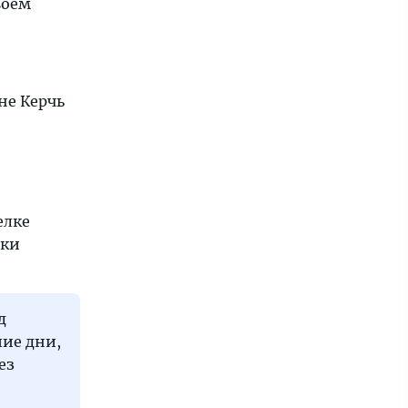
воем
не Керчь
елке
вки
д
шие дни,
ез