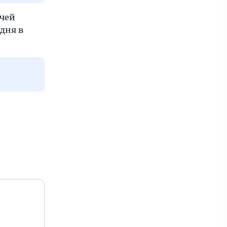
 чей
дня в