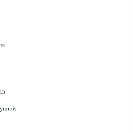
юля
я
 в
рупной