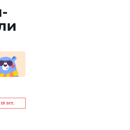
­
­ли
18 лет.