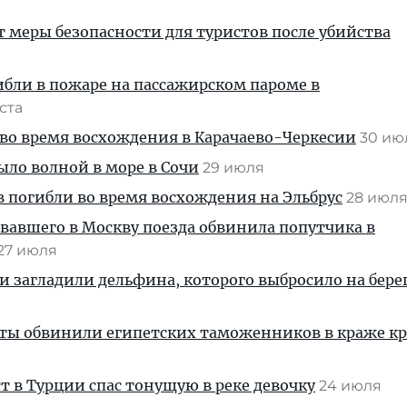
т меры безопасности для туристов после убийства
ибли в пожаре на пассажирском пароме в
уста
во время восхождения в Карачаево-Черкесии
30 и
ыло волной в море в Сочи
29 июля
 погибли во время восхождения на Эльбрус
28 июл
вавшего в Москву поезда обвинила попутчика в
27 июля
и загладили дельфина, которого выбросило на берег
сты обвинили египетских таможенников в краже к
т в Турции спас тонущую в реке девочку
24 июля