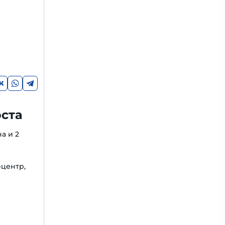
оста
а и 2
-центр,