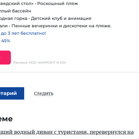
шведский стол» • Роскошный пляж
еплый бассейн
одная горка • Детский клуб и анимация
али • Пенные вечеринки и дискотеки на пляже.
о 3 лет бесплатно!
 45%
Е
Реклама: ООО «МАРКОНТ И КО»
нтарий
Следить
еме
вший водный диван с туристами, перевернулся на