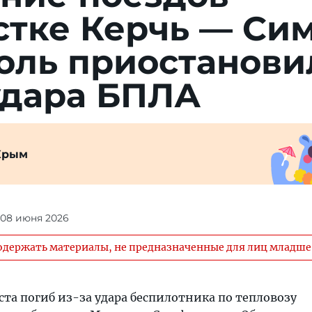
ст­ке Керчь — Сим
оль при­ос­та­но­ви
уда­ра БПЛА
Крым
 08 июня 2026
одержать материалы, не предназначенные для лиц младше 
 погиб из-за удара беспилотника по тепловозу