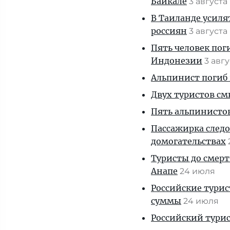
Байкале
3 августа
В Таиланде усиля
россиян
3 августа
Пять человек пог
Индонезии
3 авг
Альпинист погиб 
Двух туристов см
Пять альпинистов
Пассажирка следо
домогательствах
Туристы до смерт
Анапе
24 июля
Российские тури
суммы
24 июля
Российский турис