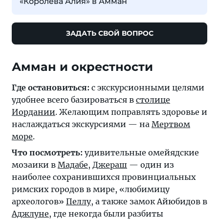
«Королева Алия» в Амман
ЗАДАТЬ СВОЙ ВОПРОС
Амман и окрестности
Где остановиться:
с экскурсионными целями
удобнее всего базироваться в
столице
Иордании
. Желающим поправлять здоровье и
наслаждаться экскурсиями — на
Мертвом
море
.
Что посмотреть:
удивительные омейядские
мозаики в
Мадабе
,
Джераш
— один из
наиболее сохранившихся провинциальных
римских городов в мире, «любимицу
археологов»
Пеллу
, а также замок Айюбидов в
Аджлуне
, где некогда были разбиты