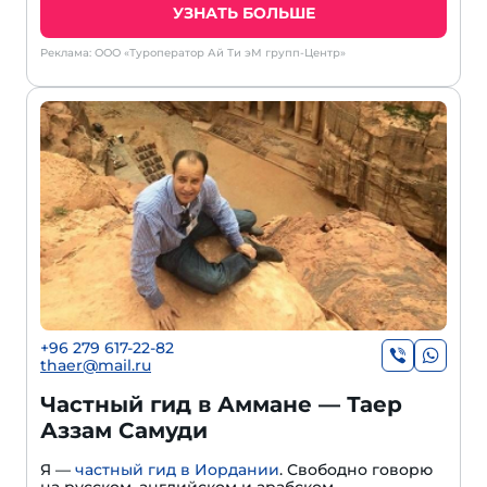
УЗНАТЬ БОЛЬШЕ
Реклама: ООО «Туроператор Ай Ти эМ групп-Центр»
+96 279 617-22-82
thaer@mail.ru
Частный гид в Амма­не — Таер
Аззам Самуди
Я —
частный гид в Иордании
. Свободно говорю
на русском, английском и арабском