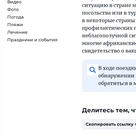
Видео
ситуацию в стране 
Фото
посольства или в ту
Погода
в некоторые страны 
Пляжи
профилактических пр
Лечение
неблагополучной си
Праздники и события
многие африканские 
свидетельство о ва
В ходе поездк
обнаружении 
обратиться в
Делитесь тем, ч
Скопировать ссылку