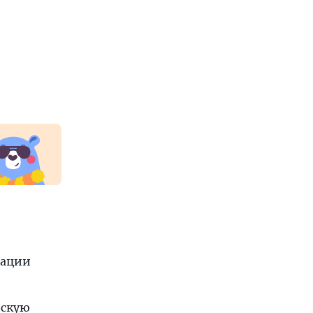
дации
ескую