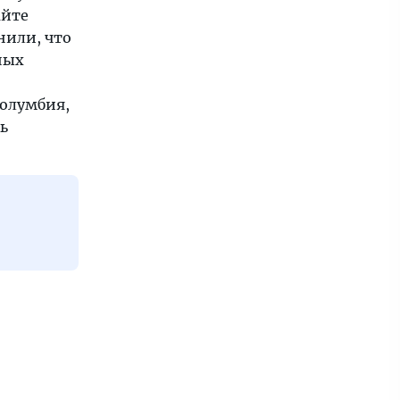
айте
нили, что
ных
Колумбия,
ь
о