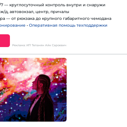
7 — круглосуточный контроль внутри и снаружи
ж/д, автовокзал, центр, причалы
ра — от рюкзака до крупного габаритного чемодана
онирование
•
Оперативная помощь техподдержки
Реклама: ИП Тепанян Айк Сароевич