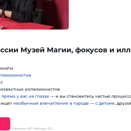
ссии Музей Магии, фокусов и ил
понаты
иллюзионистов
нс
т известных иллюзионистов
 прямо у вас на глазах
— и вы становитесь частью процесс
о ищет
необычные впечатления в городе
—
с детьми
, друзь
Е
Реклама: ИП Рабищук Д.С.