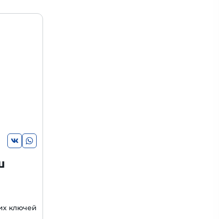
ш
их ключей