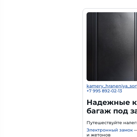
kamery_hraneniya_sor
+7 995 892-02-13
Надежные к
багаж под з
Путешествуйте нале
Электронный замок
—
и жетонов