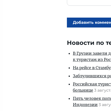
Добавить комме
Новости по т
В Грузии завели 
к туристам из Ро
На рейсе в Стамб
Заблудившихся ро
Российская турис
больнице
3 авгус
Пять человек пог
Индонезии
3 авг