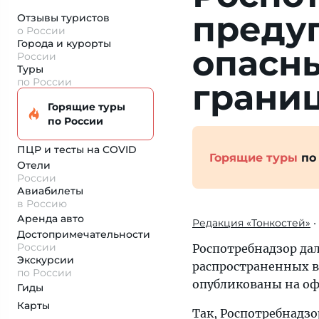
преду
Отзывы туристов
о России
Города и курорты
опасн
России
Туры
по России
грани
Горящие туры
по России
ПЦР и тесты на COVID
Горящие туры
по
Отели
России
Авиабилеты
в Россию
Аренда авто
Редакция «Тонкостей»
•
Достопримеча­тельности
России
Роспотребнадзор да
Экскурсии
распространенных в
по России
опубликованы на оф
Гиды
Карты
Так, Роспотребнадз