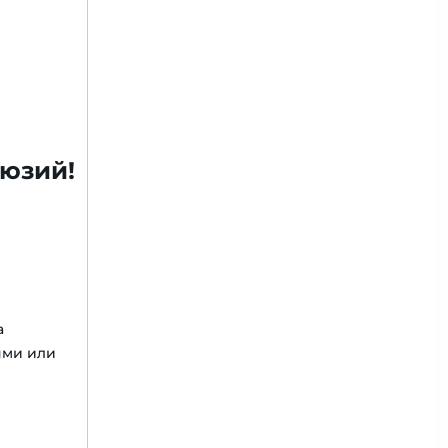
люзий!
а
ями или