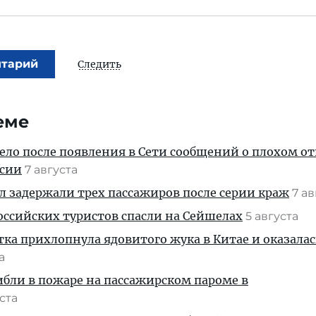
нтарий
Следить
еме
дело после появления в Сети сообщений о плохом 
ссии
7 августа
ул задержали трех пассажиров после серии краж
7 а
ссийских туристов спасли на Сейшелах
5 августа
тка прихлопнула ядовитого жука в Китае и оказалас
та
ибли в пожаре на пассажирском пароме в
уста