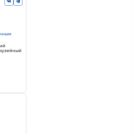
енным
щий
 музейный