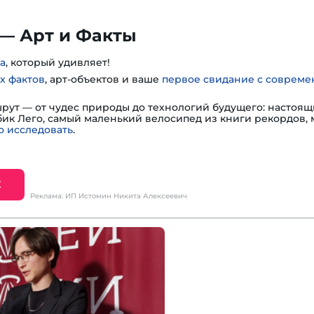
— Арт и Факты
а
, который удивляет!
х фактов
, арт-объектов и ваше
первое свидание с соврем
шрут — от чудес природы до технологий будущего: настоя
убик Лего, самый маленький велосипед из книги рекордов,
 исследовать
.
Е
Реклама: ИП Истомин Никита Алексеевич