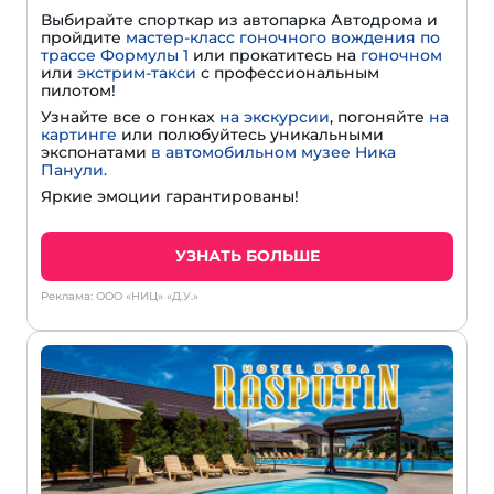
Выбирайте спорткар из автопарка Автодрома и
пройдите
мастер-класс гоночного вождения по
трассе Формулы 1
или прокатитесь на
гоночном
или
экстрим-такси
с профессиональным
пилотом!
Узнайте все о гонках
на экскурсии
, погоняйте
на
картинге
или полюбуйтесь уникальными
экспонатами
в автомобильном музее Ника
Панули.
Яркие эмоции гарантированы!
УЗНАТЬ БОЛЬШЕ
Реклама: ООО «НИЦ» «Д.У.»