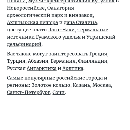
Поляна
,
музей-крейсер «Михаил Кутузов»
в
Новороссийске
,
Фанагория
—
археологический парк и винзавод,
Ахштырская пещера
и
дача Сталина
,
цветущее плато
Лаго-Наки
,
термальные
источники Гуамского ущелья
и
Утришский
дельфинарий
.
Вас также могут заинтересовать
Греция
,
Турция
,
Абхазия
,
Германия
,
Финляндия
,
Русская
Антарктика
и
Арктика
.
Самые популярные российские города и
регионы:
Золотое кольцо
,
Казань
,
Москва
,
Санкт-Петербург
,
Сочи
.