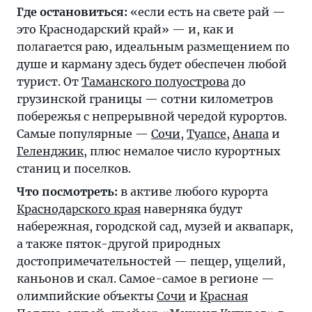
Где остановиться:
«если есть на свете рай —
это Краснодарский край» — и, как и
полагается раю, идеальным размещением по
душе и карману здесь будет обеспечен любой
турист. От
Таманского полуострова
до
грузинской границы — сотни километров
побережья с непрерывной чередой курортов.
Самые популярные —
Сочи
,
Туапсе
,
Анапа
и
Геленджик
, плюс немалое число курортных
станиц и поселков.
Что посмотреть:
в активе любого курорта
Краснодарского края
наверняка будут
набережная, городской сад, музей и аквапарк,
а также пяток-другой природных
достопримечательностей — пещер, ущелий,
каньонов и скал. Самое-самое в регионе —
олимпийские объекты
Сочи
и
Красная