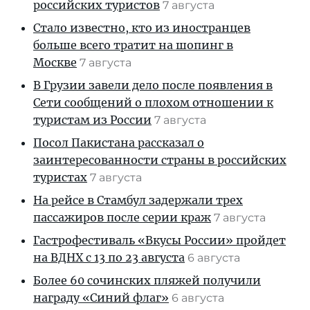
российских туристов
7 августа
Стало известно, кто из иностранцев
больше всего тратит на шопинг в
Москве
7 августа
В Грузии завели дело после появления в
Сети сообщений о плохом отношении к
туристам из России
7 августа
Посол Пакистана рассказал о
заинтересованности страны в российских
туристах
7 августа
На рейсе в Стамбул задержали трех
пассажиров после серии краж
7 августа
Гастрофестиваль «Вкусы России» пройдет
на ВДНХ с 13 по 23 августа
6 августа
Более 60 сочинских пляжей получили
награду «Синий флаг»
6 августа