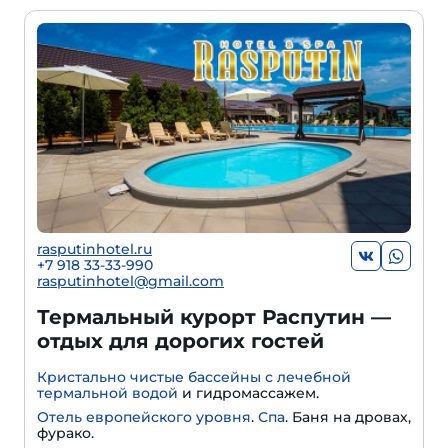
rasputinhotel.ru
+7 918 33-33-990
rasputinhotel@gmail.com
Термальный курорт Распутин —
отдых для дорогих гостей
Кристально чистые бассейны с лечебной
термальной водой
и гидромассажем.
Отель европейского уровня
.
Спа
. Баня на дровах,
фурако.