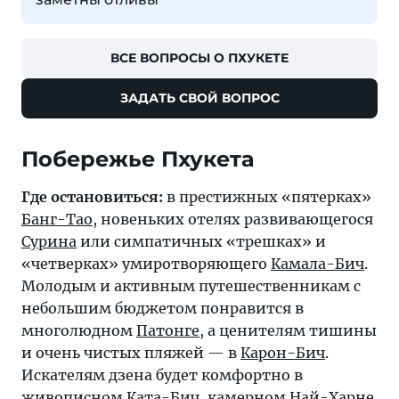
ВСЕ ВОПРОСЫ О ПХУКЕТЕ
ЗАДАТЬ СВОЙ ВОПРОС
Где остановиться:
в престижных «пятерках»
Банг-Тао
, новеньких отелях развивающегося
Сурина
или симпатичных «трешках» и
«четверках» умиротворяющего
Камала-Бич
.
Молодым и активным путешественникам с
небольшим бюджетом понравится в
многолюдном
Патонге
, а ценителям тишины
и очень чистых пляжей — в
Карон-Бич
.
Искателям дзена будет комфортно в
живописном
Ката-Бич
, камерном
Най-Харне