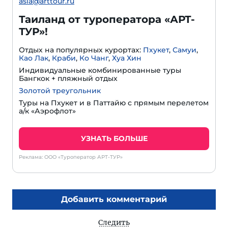
asia@arttour.ru
Таиланд от туроператора «АРТ-
ТУР»!
Отдых на популярных курортах:
Пхукет
,
Самуи
,
Као Лак
,
Краби
,
Ко Чанг
,
Хуа Хин
Индивидуальные комбинированные туры
Бангкок + пляжный отдых
Золотой треугольник
Туры на Пхукет и в Паттайю с прямым перелетом
а/к «Аэрофлот»
УЗНАТЬ БОЛЬШЕ
Реклама: ООО «Туроператор АРТ-ТУР»
Добавить комментарий
Следить