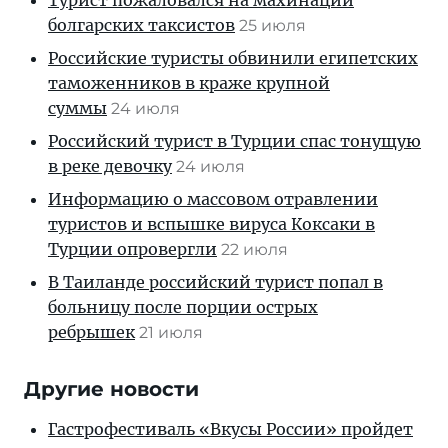
болгарских таксистов
25 июля
Российские туристы обвинили египетских
таможенников в краже крупной
суммы
24 июля
Российский турист в Турции спас тонущую
в реке девочку
24 июля
Информацию о массовом отравлении
туристов и вспышке вируса Коксаки в
Турции опровергли
22 июля
В Таиланде российский турист попал в
больницу после порции острых
ребрышек
21 июля
Другие новости
Гастрофестиваль «Вкусы России» пройдет