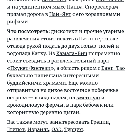
и на уединенном
мысе Панва
. Сноркелерам
прямая дорога в
Най-Янг
с его коралловыми
рифами.
Что посмотреть:
дискотеки и прочие угарные
развлечения стоит искать в
Патонге
, также
отсюда рукой подать до двух гольф-полей и
водопада Катху. Из
Камала-Бич
непременно
стоит съездить в развлекательный парк
«
Пхукет Фэнтези
», а область рядом с
Банг-Тао
буквально напичкана интересными
буддийскими храмами. Еще можно
отправиться на дикое восточное побережье
острова — к водопадам, на
змеиную
и
крокодиловую фермы, в
парк бабочек
или
колоритную деревню цыган.
Вас также могут заинтересовать
Греция
,
Египет
,
Израиль
,
ОАЭ
,
Турция
.