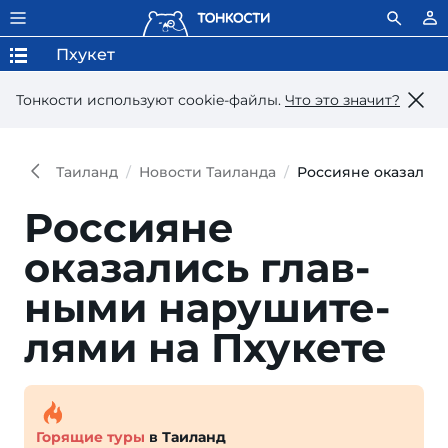
Пхукет
Тонкости используют сookie-файлы.
Что это значит?
Таиланд
Новости Таиланда
Россияне оказалис
Россияне
оказались глав­
ны­ми на­ру­ши­те­
ля­ми на Пхукете
Горящие туры
в Таиланд