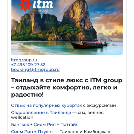
itmgroup.ru
+7 495 109-27-52
booking@itmgroup.ru
Таиланд в стиле люкс с ITM group
– отдыхайте комфортно, легко и
радостно!
Отдых на популярных курортах
с экскурсиями
Оздоровление в Таиланде
— спа, велнес,
wellcation
Бангкок + Сием Рип + Паттайя
Сием Рип + Пхукет
— Таиланд и Камбоджа в