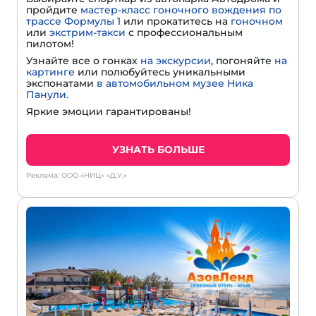
пройдите
мастер-класс гоночного вождения по
трассе Формулы 1
или прокатитесь на
гоночном
или
экстрим-такси
с профессиональным
пилотом!
Узнайте все о гонках
на экскурсии
, погоняйте
на
картинге
или полюбуйтесь уникальными
экспонатами
в автомобильном музее Ника
Панули.
Яркие эмоции гарантированы!
УЗНАТЬ БОЛЬШЕ
Реклама: ООО «НИЦ» «Д.У.»